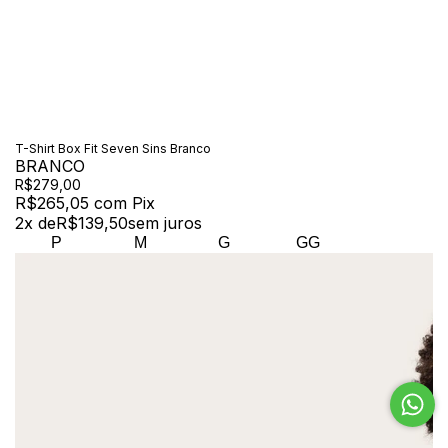
T-Shirt Box Fit Seven Sins Branco
BRANCO
R$279,00
R$265,05
com
Pix
2
x de
R$139,50
sem juros
P
M
G
GG