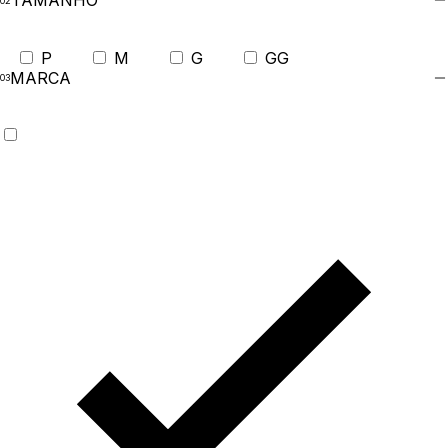
TAMANHO
P
M
G
GG
MARCA