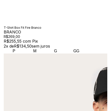
T-Shirt Box Fit Fire Branco
BRANCO
R$269,00
R$255,55
com
Pix
2
x de
R$134,50
sem juros
P
M
G
GG