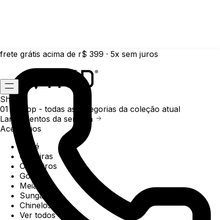
frete grátis acima de r$ 399 · 5x sem juros
Shop
01 /
Shop
- todas as categorias da coleção atual
Lançamentos da semana
Acessórios
Boné
Carteiras
Chaveiros
Gorros
Meias
Sunga
Chinelos
Ver todos