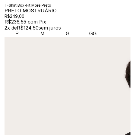
T-Shirt Box-Fit More Preto
PRETO MOSTRUÁRIO
R$249,00
R$236,55
com
Pix
2
x de
R$124,50
sem juros
P
M
G
GG