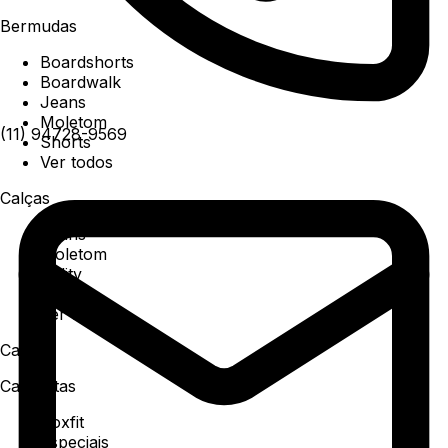
Bermudas
Boardshorts
Boardwalk
Jeans
Moletom
(11) 94728-9569
Shorts
Ver todos
Calças
Jeans
Moletom
Utility
Sarja
Ver todos
Camisa
Camisetas
Boxfit
Especiais