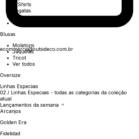
T-Shirts
Regatas
Polo
Ver todos
Blusas
Moletons
ecommerce@outsideco.com.br
Jaquetas
Tricot
Ver todos
Oversize
Linhas Especiais
02 /
Linhas Especiais
- todas as categorias da coleção
atual
Lançamentos da semana
Arcanjos
Golden Era
Fidelidad