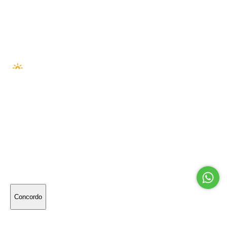
ELO
AMEX
HIPER
PIX
BOLETO
SEGURANÇA —
© 2026 Outside Co. LTDA · 55274222000194
PLATAFORMA ·
NUVEM NEXT
· DESENVOLVIMENTO ·
SÉRIE//A
Utilizamos cookies para melhorar sua experiência
online. Ao continuar navegando, significa que você
concorda com a nossa
política de privacidade
.
Concordo