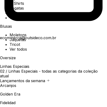
T-Shirts
Regatas
Polo
Ver todos
Blusas
Moletons
ecommerce@outsideco.com.br
Jaquetas
Tricot
Ver todos
Oversize
Linhas Especiais
02 /
Linhas Especiais
- todas as categorias da coleção
atual
Lançamentos da semana
Arcanjos
Golden Era
Fidelidad