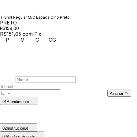
T-Shirt Regular M/C Espada Olho Preto
PRETO
R$159,00
R$151,05
com
Pix
P
M
G
GG
00 /
Newsletter
Assine nossa newsletter
Nome
E-mail
Concordo com a Política de Privacidade.
Assinar
01
Atendimento
Fale Conosco
WhatsApp: (11) 94728-9569
E-mail:
ecommerce@outsideco.com.br
Horário de Atendimento:
Seg. à Sex das 8h às 17h
Troca ecommerce
02
Institucional
Sobre Nós
03
Ajuda e Suporte