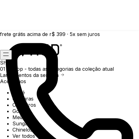
frete grátis acima de r$ 399 · 5x sem juros
Shop
01 /
Shop
- todas as categorias da coleção atual
Lançamentos da semana
Acessórios
Boné
Carteiras
Chaveiros
Gorros
Meias
Sunga
Chinelos
Ver todos