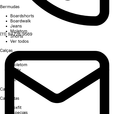
Bermudas
Boardshorts
Boardwalk
Jeans
Moletom
(11) 94728-9569
Shorts
Ver todos
Calças
Jeans
Moletom
Utility
Sarja
Ver todos
Camisa
Camisetas
Boxfit
Especiais