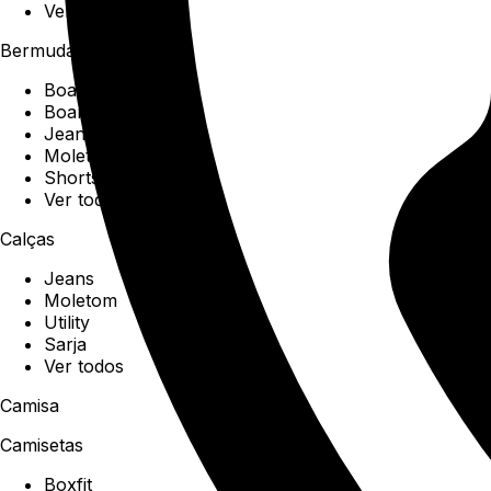
Ver todos
Bermudas
Boardshorts
Boardwalk
Jeans
Moletom
Shorts
Ver todos
Calças
Jeans
Moletom
Utility
Sarja
Ver todos
Camisa
Camisetas
Boxfit