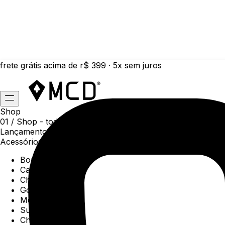
frete grátis acima de r$ 399 · 5x sem juros
Shop
01 /
Shop
- todas as categorias da coleção atual
Lançamentos da semana
Acessórios
Boné
Carteiras
Chaveiros
Gorros
Meias
Sunga
Chinelos