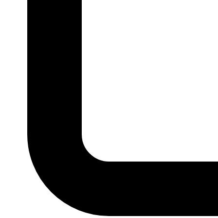
P
M
G
GG
MARCA