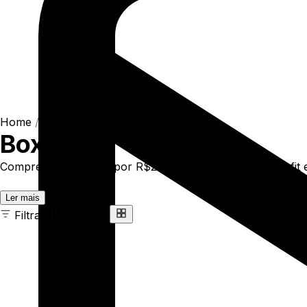
Home
/
Shop
/
Camisetas
/
Boxfit
Boxfit
Compre online Boxfit por R$229,00. Temos t-shirt box-fit e
Ler mais
Filtrar
Ordenar
19 ITENS
COR
TAMANHO