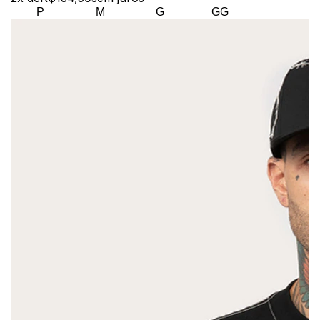
P
M
G
GG