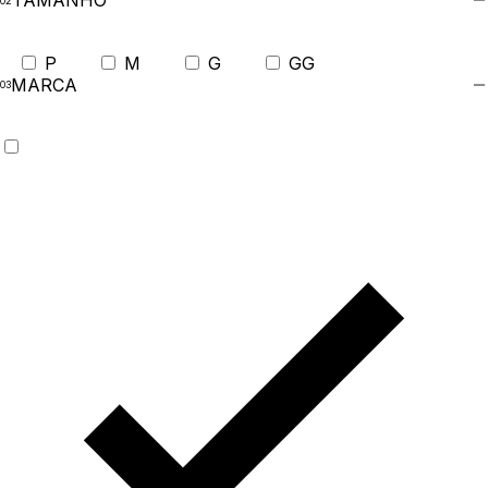
TAMANHO
P
M
G
GG
MARCA