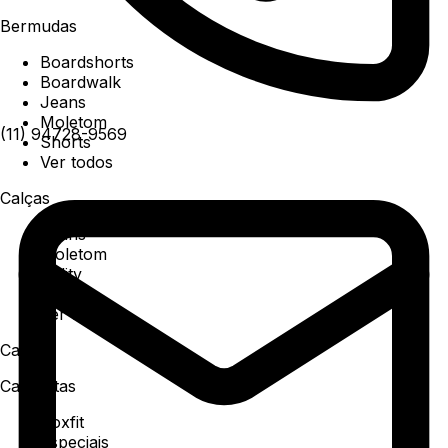
Bermudas
Boardshorts
Boardwalk
Jeans
Moletom
(11) 94728-9569
Shorts
Ver todos
Calças
Jeans
Moletom
Utility
Sarja
Ver todos
Camisa
Camisetas
Boxfit
Especiais