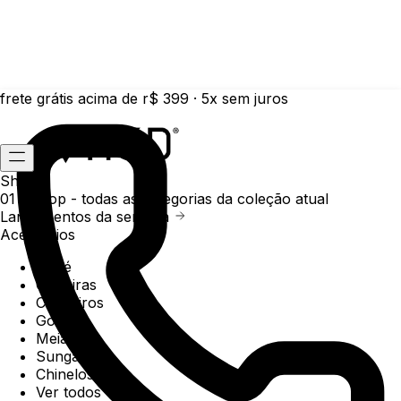
frete grátis acima de r$ 399 · 5x sem juros
Shop
01 /
Shop
- todas as categorias da coleção atual
Lançamentos da semana
Acessórios
Boné
Carteiras
Chaveiros
Gorros
Meias
Sunga
Chinelos
Ver todos