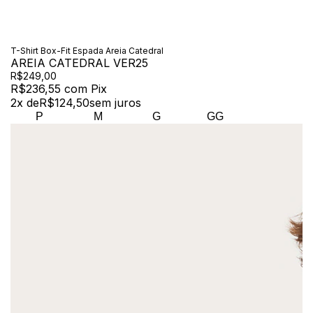
T-Shirt Box-Fit Espada Areia Catedral
AREIA CATEDRAL VER25
R$249,00
R$236,55
com
Pix
2
x de
R$124,50
sem juros
P
M
G
GG