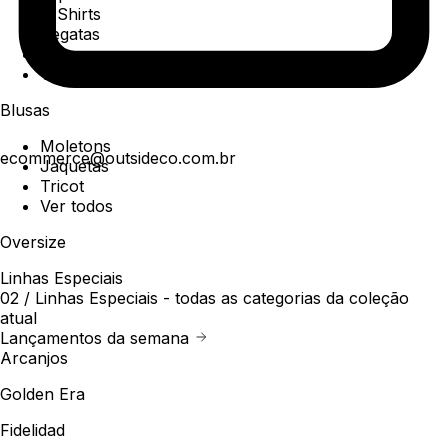
T-Shirts
Regatas
Polo
Ver todos
Blusas
Moletons
ecommerce@outsideco.com.br
Jaquetas
Tricot
Ver todos
Oversize
Linhas Especiais
02 /
Linhas Especiais
- todas as categorias da coleção
atual
Lançamentos da semana
Arcanjos
Golden Era
Fidelidad