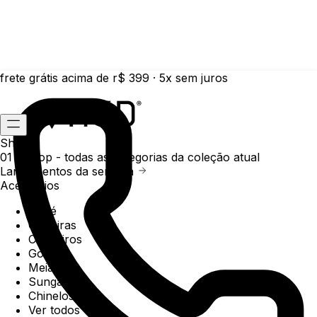
frete grátis acima de r$ 399 · 5x sem juros
Shop
01 /
Shop
- todas as categorias da coleção atual
Lançamentos da semana
Acessórios
Boné
Carteiras
Chaveiros
Gorros
Meias
Sunga
Chinelos
Ver todos