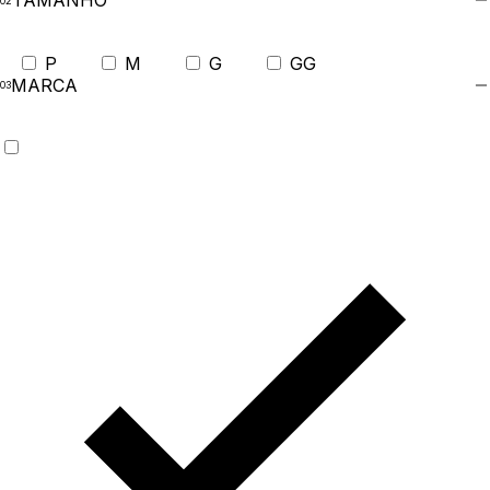
TAMANHO
P
M
G
GG
MARCA