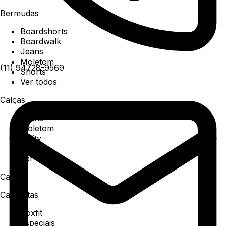
Bermudas
Boardshorts
Boardwalk
Jeans
Moletom
(11) 94728-9569
Shorts
Ver todos
Calças
Jeans
Moletom
Utility
Sarja
Ver todos
Camisa
Camisetas
Boxfit
Especiais