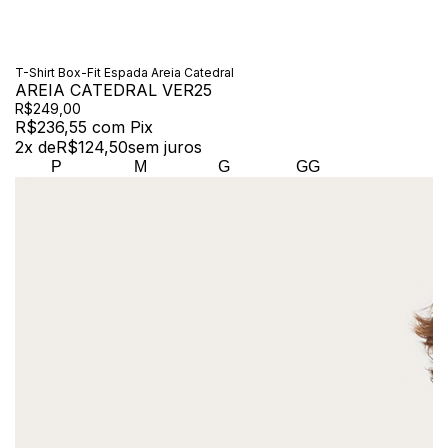
T-Shirt Box-Fit Espada Areia Catedral
AREIA CATEDRAL VER25
R$249,00
R$236,55
com
Pix
2
x de
R$124,50
sem juros
P
M
G
GG