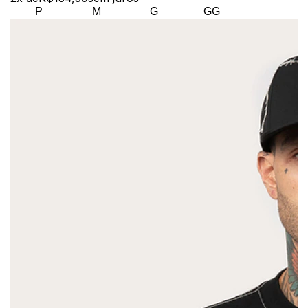
P
M
G
GG