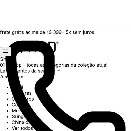
frete grátis acima de r$ 399 · 5x sem juros
Shop
01 /
Shop
- todas as categorias da coleção atual
Lançamentos da semana
Acessórios
Boné
Carteiras
Chaveiros
Gorros
Meias
Sunga
Chinelos
Ver todos