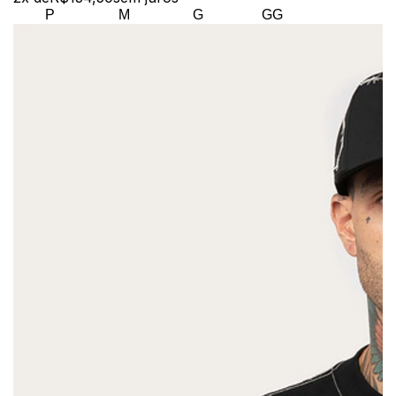
P
M
G
GG