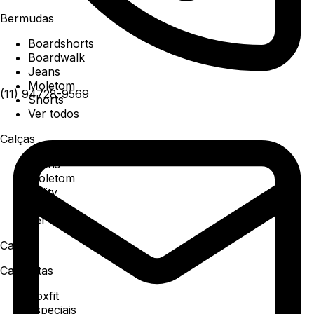
Bermudas
Boardshorts
Boardwalk
Jeans
Moletom
(11) 94728-9569
Shorts
Ver todos
Calças
Jeans
Moletom
Utility
Sarja
Ver todos
Camisa
Camisetas
Boxfit
Especiais