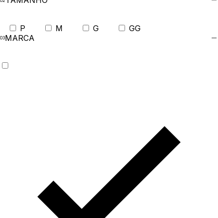
TAMANHO
P
M
G
GG
MARCA