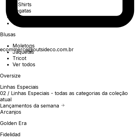
T-Shirts
Regatas
Polo
Ver todos
Blusas
Moletons
ecommerce@outsideco.com.br
Jaquetas
Tricot
Ver todos
Oversize
Linhas Especiais
02 /
Linhas Especiais
- todas as categorias da coleção
atual
Lançamentos da semana
Arcanjos
Golden Era
Fidelidad