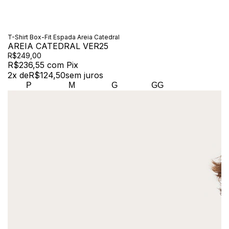
T-Shirt Box-Fit Espada Areia Catedral
AREIA CATEDRAL VER25
R$249,00
R$236,55
com
Pix
2
x de
R$124,50
sem juros
P
M
G
GG