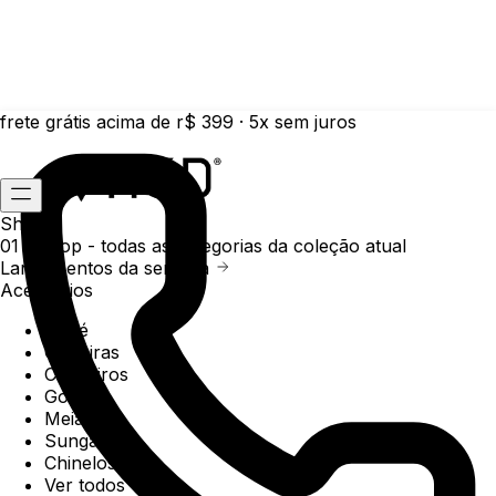
frete grátis acima de r$ 399 · 5x sem juros
Shop
01 /
Shop
- todas as categorias da coleção atual
Lançamentos da semana
Acessórios
Boné
Carteiras
Chaveiros
Gorros
Meias
Sunga
Chinelos
Ver todos