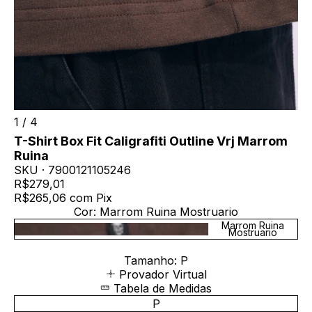
1
/
4
T-Shirt Box Fit Caligrafiti Outline Vrj Marrom
Ruina
SKU ·
7900121105246
R$279,01
R$265,06
com
Pix
Cor:
Marrom Ruina Mostruario
Marrom Ruina
Mostruario
Tamanho:
P
Provador Virtual
Tabela de Medidas
P