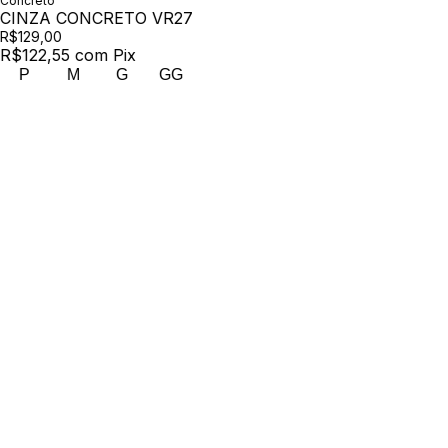
Concreto
CINZA CONCRETO VR27
R$129,00
R$122,55
com
Pix
P
M
G
GG