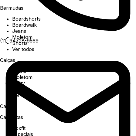
Bermudas
Boardshorts
Boardwalk
Jeans
Moletom
(11) 94728-9569
Shorts
Ver todos
Calças
Jeans
Moletom
Utility
Sarja
Ver todos
Camisa
Camisetas
Boxfit
Especiais