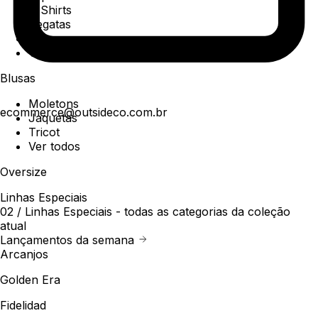
T-Shirts
Regatas
Polo
Ver todos
Blusas
Moletons
ecommerce@outsideco.com.br
Jaquetas
Tricot
Ver todos
Oversize
Linhas Especiais
02 /
Linhas Especiais
- todas as categorias da coleção
atual
Lançamentos da semana
Arcanjos
Golden Era
Fidelidad