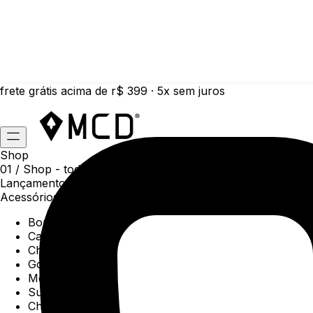
frete grátis acima de r$ 399 · 5x sem juros
Shop
01 /
Shop
- todas as categorias da coleção atual
Lançamentos da semana
Acessórios
Boné
Carteiras
Chaveiros
Gorros
Meias
Sunga
Chinelos