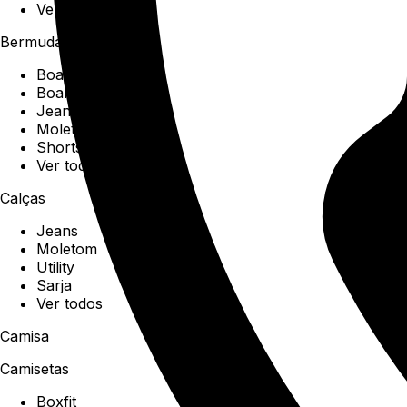
Ver todos
Bermudas
Boardshorts
Boardwalk
Jeans
Moletom
Shorts
Ver todos
Calças
Jeans
Moletom
Utility
Sarja
Ver todos
Camisa
Camisetas
Boxfit