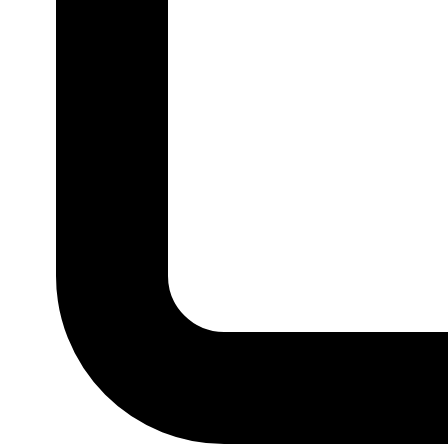
P
M
G
GG
MARCA