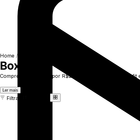
Home
/
Shop
/
Camisetas
/
Boxfit
Boxfit
Compre online Boxfit por R$229,00. Temos t-shirt box-fit e
Ler mais
Filtrar
Ordenar
19 ITENS
COR
TAMANHO