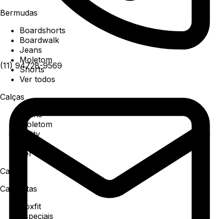
Bermudas
Boardshorts
Boardwalk
Jeans
Moletom
(11) 94728-9569
Shorts
Ver todos
Calças
Jeans
Moletom
Utility
Sarja
Ver todos
Camisa
Camisetas
Boxfit
Especiais