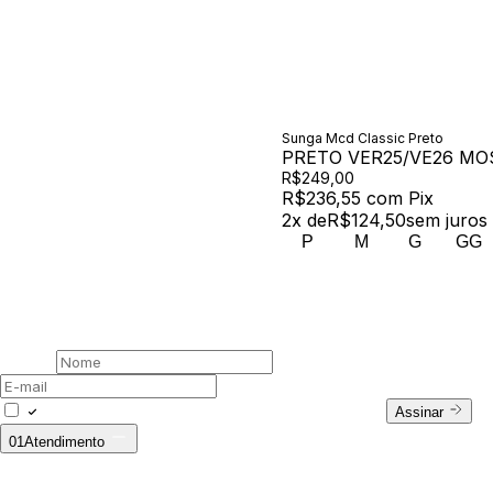
Sunga Mcd Classic Preto
PRETO VER25/VE26 MO
R$249,00
R$236,55
com
Pix
2
x de
R$124,50
sem juros
P
M
G
GG
00 /
Newsletter
Assine nossa newsletter
Nome
E-mail
Concordo com a Política de Privacidade.
Assinar
01
Atendimento
Fale Conosco
WhatsApp: (11) 94728-9569
E-mail:
ecommerce@outsideco.com.br
Horário de Atendimento: