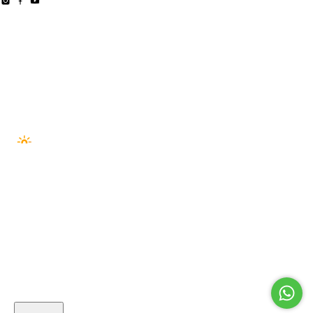
PAGAMENTO —
VISA
MASTER
ELO
AMEX
HIPER
PIX
BOLETO
SEGURANÇA —
© 2026 Outside Co. LTDA · 55274222000194
PLATAFORMA ·
NUVEM NEXT
· DESENVOLVIMENTO ·
SÉRIE//A
Utilizamos cookies para melhorar sua experiência
online. Ao continuar navegando, significa que você
concorda com a nossa
política de privacidade
.