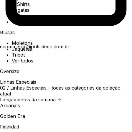
T-Shirts
Regatas
Polo
Ver todos
Blusas
Moletons
ecommerce@outsideco.com.br
Jaquetas
Tricot
Ver todos
Oversize
Linhas Especiais
02 /
Linhas Especiais
- todas as categorias da coleção
atual
Lançamentos da semana
Arcanjos
Golden Era
Fidelidad