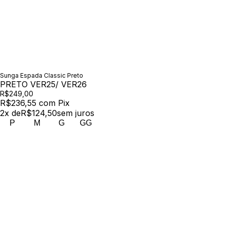
Sunga Espada Classic Preto
PRETO VER25/ VER26
R$249,00
R$236,55
com
Pix
2
x de
R$124,50
sem juros
P
M
G
GG