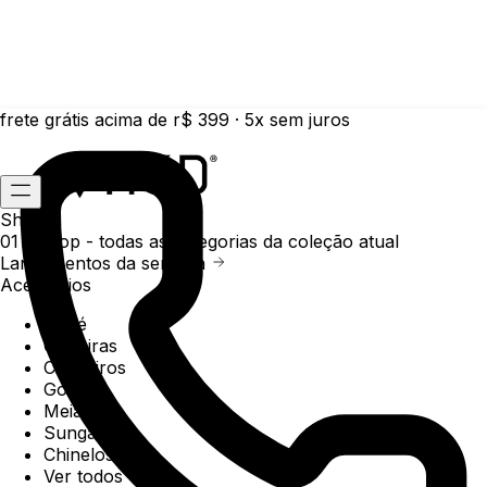
frete grátis acima de r$ 399 · 5x sem juros
Shop
01 /
Shop
- todas as categorias da coleção atual
Lançamentos da semana
Acessórios
Boné
Carteiras
Chaveiros
Gorros
Meias
Sunga
Chinelos
Ver todos