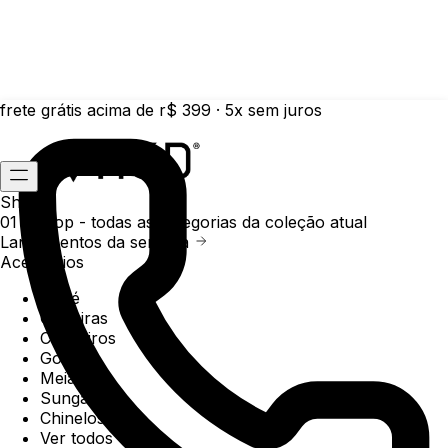
frete grátis acima de r$ 399 · 5x sem juros
Shop
01 /
Shop
- todas as categorias da coleção atual
Lançamentos da semana
Acessórios
Boné
Carteiras
Chaveiros
Gorros
Meias
Sunga
Chinelos
Ver todos