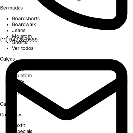
Bermudas
Boardshorts
Boardwalk
Jeans
Moletom
(11) 94728-9569
Shorts
Ver todos
Calças
Jeans
Moletom
Utility
Sarja
Ver todos
Camisa
Camisetas
Boxfit
Especiais