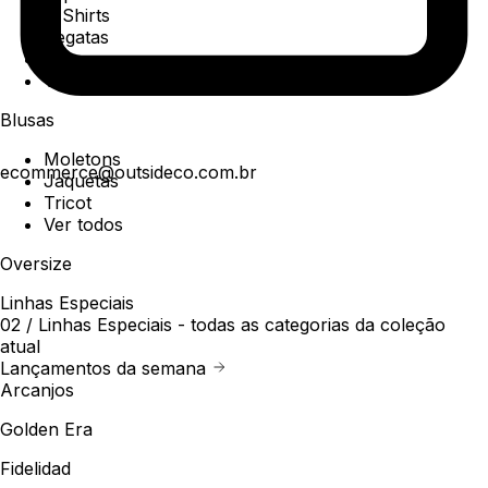
T-Shirts
Regatas
Polo
Ver todos
Blusas
Moletons
ecommerce@outsideco.com.br
Jaquetas
Tricot
Ver todos
Oversize
Linhas Especiais
02 /
Linhas Especiais
- todas as categorias da coleção
atual
Lançamentos da semana
Arcanjos
Golden Era
Fidelidad