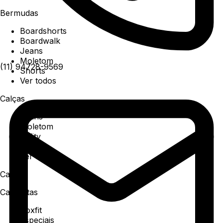
Bermudas
Boardshorts
Boardwalk
Jeans
Moletom
(11) 94728-9569
Shorts
Ver todos
Calças
Jeans
Moletom
Utility
Sarja
Ver todos
Camisa
Camisetas
Boxfit
Especiais