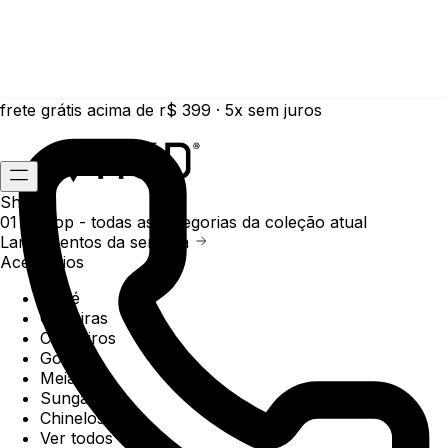
frete grátis acima de r$ 399 · 5x sem juros
Shop
01 /
Shop
- todas as categorias da coleção atual
Lançamentos da semana
Acessórios
Boné
Carteiras
Chaveiros
Gorros
Meias
Sunga
Chinelos
Ver todos