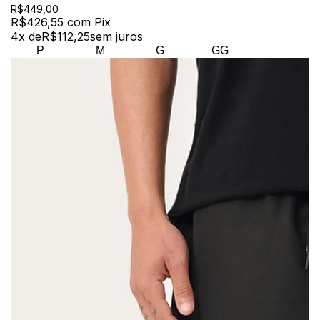
R$449,00
R$426,55
com
Pix
4
x de
R$112,25
sem juros
P
M
G
GG