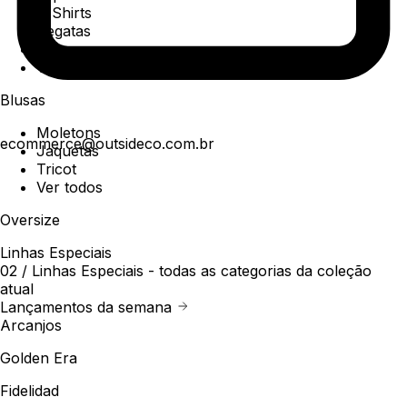
T-Shirts
Regatas
Polo
Ver todos
Blusas
Moletons
ecommerce@outsideco.com.br
Jaquetas
Tricot
Ver todos
Oversize
Linhas Especiais
02 /
Linhas Especiais
- todas as categorias da coleção
atual
Lançamentos da semana
Arcanjos
Golden Era
Fidelidad