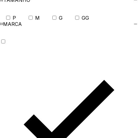
TAMANHO
P
M
G
GG
MARCA