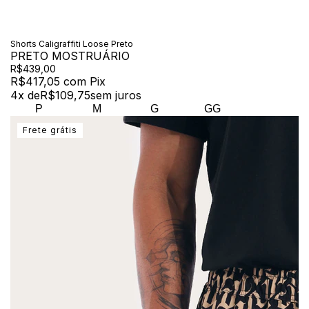
Shorts Caligraffiti Loose Preto
PRETO MOSTRUÁRIO
R$439,00
R$417,05
com
Pix
4
x de
R$109,75
sem juros
P
M
G
GG
Frete grátis