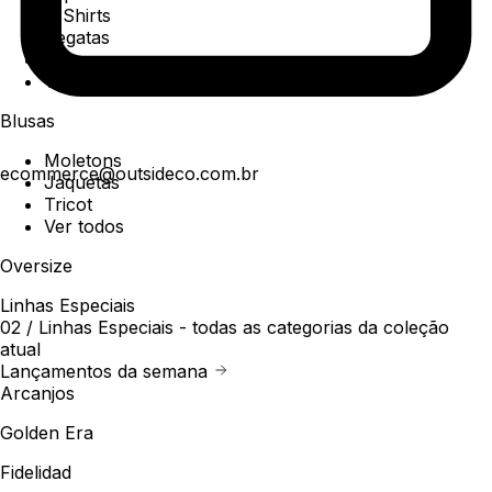
T-Shirts
Regatas
Polo
Ver todos
Blusas
Moletons
ecommerce@outsideco.com.br
Jaquetas
Tricot
Ver todos
Oversize
Linhas Especiais
02 /
Linhas Especiais
- todas as categorias da coleção
atual
Lançamentos da semana
Arcanjos
Golden Era
Fidelidad