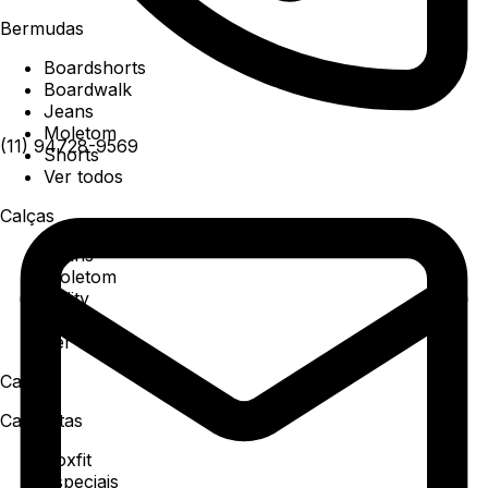
Bermudas
Boardshorts
Boardwalk
Jeans
Moletom
(11) 94728-9569
Shorts
Ver todos
Calças
Jeans
Moletom
Utility
Sarja
Ver todos
Camisa
Camisetas
Boxfit
Especiais