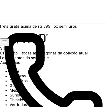
frete grátis acima de r$ 399 · 5x sem juros
Shop
01 /
Shop
- todas as categorias da coleção atual
Lançamentos da semana
Acessórios
Boné
Carteiras
Chaveiros
Gorros
Meias
Sunga
Chinelos
Ver todos