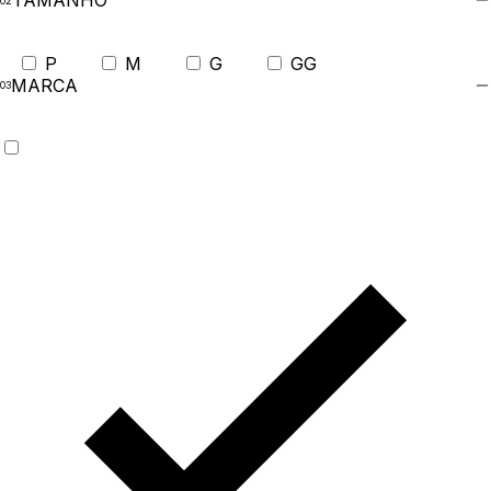
TAMANHO
P
M
G
GG
MARCA