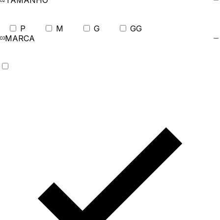
TAMANHO
P
M
G
GG
MARCA