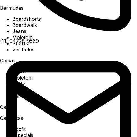
Bermudas
Boardshorts
Boardwalk
Jeans
Moletom
(11) 94728-9569
Shorts
Ver todos
Calças
Jeans
Moletom
Utility
Sarja
Ver todos
Camisa
Camisetas
Boxfit
Especiais