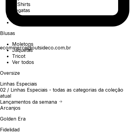
T-Shirts
Regatas
Polo
Ver todos
Blusas
Moletons
ecommerce@outsideco.com.br
Jaquetas
Tricot
Ver todos
Oversize
Linhas Especiais
02 /
Linhas Especiais
- todas as categorias da coleção
atual
Lançamentos da semana
Arcanjos
Golden Era
Fidelidad