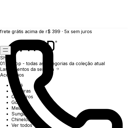
frete grátis acima de r$ 399 · 5x sem juros
Shop
01 /
Shop
- todas as categorias da coleção atual
Lançamentos da semana
Acessórios
Boné
Carteiras
Chaveiros
Gorros
Meias
Sunga
Chinelos
Ver todos