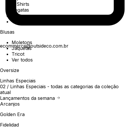
T-Shirts
Regatas
Polo
Ver todos
Blusas
Moletons
ecommerce@outsideco.com.br
Jaquetas
Tricot
Ver todos
Oversize
Linhas Especiais
02 /
Linhas Especiais
- todas as categorias da coleção
atual
Lançamentos da semana
Arcanjos
Golden Era
Fidelidad