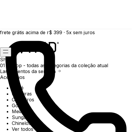
frete grátis acima de r$ 399 · 5x sem juros
Shop
01 /
Shop
- todas as categorias da coleção atual
Lançamentos da semana
Acessórios
Boné
Carteiras
Chaveiros
Gorros
Meias
Sunga
Chinelos
Ver todos