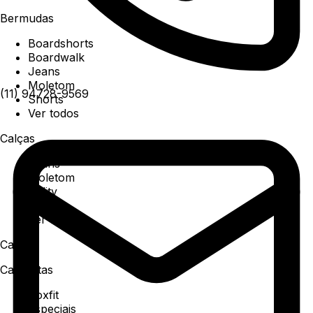
Bermudas
Boardshorts
Boardwalk
Jeans
Moletom
(11) 94728-9569
Shorts
Ver todos
Calças
Jeans
Moletom
Utility
Sarja
Ver todos
Camisa
Camisetas
Boxfit
Especiais