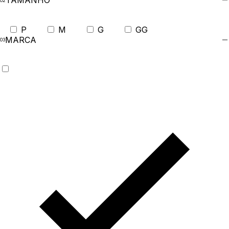
TAMANHO
P
M
G
GG
MARCA