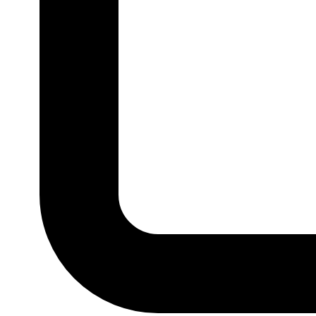
P
M
G
GG
MARCA