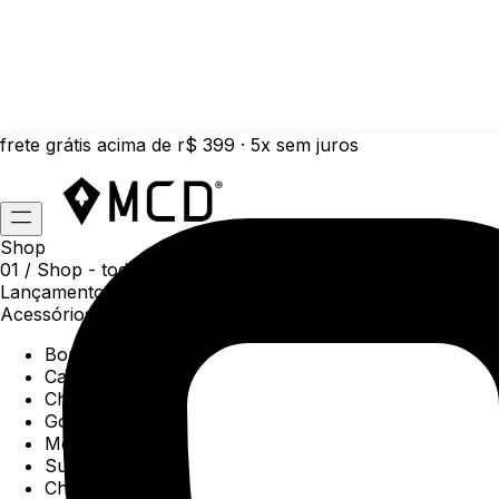
frete grátis acima de r$ 399 · 5x sem juros
Shop
01 /
Shop
- todas as categorias da coleção atual
Lançamentos da semana
Acessórios
Boné
Carteiras
Chaveiros
Gorros
Meias
Sunga
Chinelos