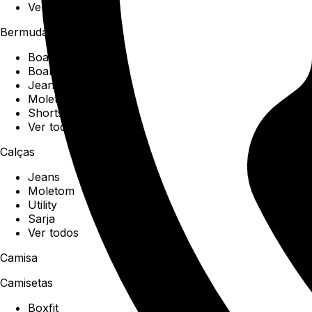
Ver todos
Bermudas
Boardshorts
Boardwalk
Jeans
Moletom
Shorts
Ver todos
Calças
Jeans
Moletom
Utility
Sarja
Ver todos
Camisa
Camisetas
Boxfit