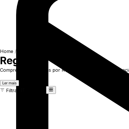
Home
/
Shop
/
Camisetas
/
Regatas
Regatas
Compre online Regatas por R$83,90. Temos regata especial c
Ler mais
Filtrar
Ordenar
14 ITENS
COR
TAMANHO