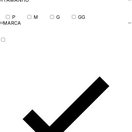
TAMANHO
P
M
G
GG
MARCA