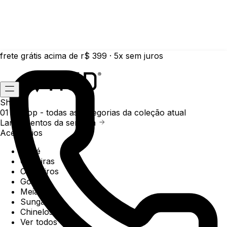
frete grátis acima de r$ 399 · 5x sem juros
Shop
01 /
Shop
- todas as categorias da coleção atual
Lançamentos da semana
Acessórios
Boné
Carteiras
Chaveiros
Gorros
Meias
Sunga
Chinelos
Ver todos