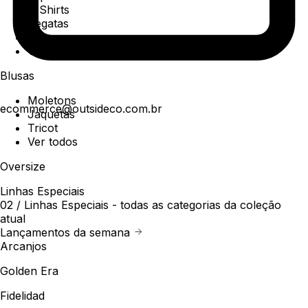
T-Shirts
Regatas
Polo
Ver todos
Blusas
Moletons
ecommerce@outsideco.com.br
Jaquetas
Tricot
Ver todos
Oversize
Linhas Especiais
02 /
Linhas Especiais
- todas as categorias da coleção
atual
Lançamentos da semana
Arcanjos
Golden Era
Fidelidad