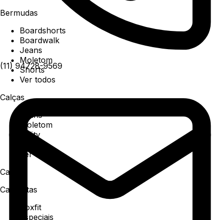
Bermudas
Boardshorts
Boardwalk
Jeans
Moletom
(11) 94728-9569
Shorts
Ver todos
Calças
Jeans
Moletom
Utility
Sarja
Ver todos
Camisa
Camisetas
Boxfit
Especiais