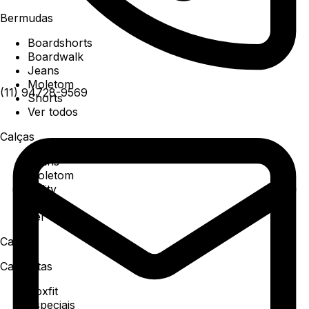
Bermudas
Boardshorts
Boardwalk
Jeans
Moletom
(11) 94728-9569
Shorts
Ver todos
Calças
Jeans
Moletom
Utility
Sarja
Ver todos
Camisa
Camisetas
Boxfit
Especiais