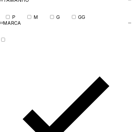
TAMANHO
P
M
G
GG
MARCA