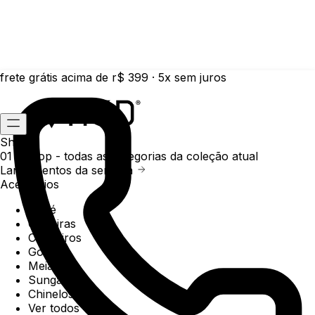
frete grátis acima de r$ 399 · 5x sem juros
Shop
01 /
Shop
- todas as categorias da coleção atual
Lançamentos da semana
Acessórios
Boné
Carteiras
Chaveiros
Gorros
Meias
Sunga
Chinelos
Ver todos