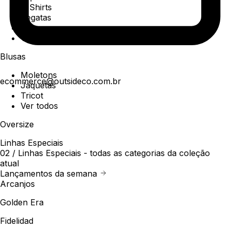
T-Shirts
Regatas
Polo
Ver todos
Blusas
Moletons
ecommerce@outsideco.com.br
Jaquetas
Tricot
Ver todos
Oversize
Linhas Especiais
02 /
Linhas Especiais
- todas as categorias da coleção
atual
Lançamentos da semana
Arcanjos
Golden Era
Fidelidad