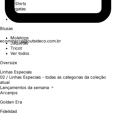
T-Shirts
Regatas
Polo
Ver todos
Blusas
Moletons
ecommerce@outsideco.com.br
Jaquetas
Tricot
Ver todos
Oversize
Linhas Especiais
02 /
Linhas Especiais
- todas as categorias da coleção
atual
Lançamentos da semana
Arcanjos
Golden Era
Fidelidad