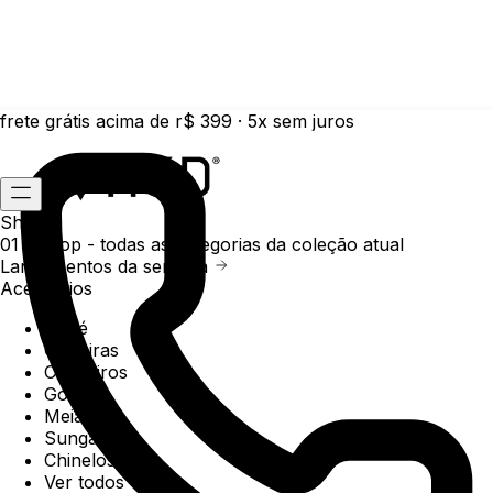
frete grátis acima de r$ 399 · 5x sem juros
Shop
01 /
Shop
- todas as categorias da coleção atual
Lançamentos da semana
Acessórios
Boné
Carteiras
Chaveiros
Gorros
Meias
Sunga
Chinelos
Ver todos