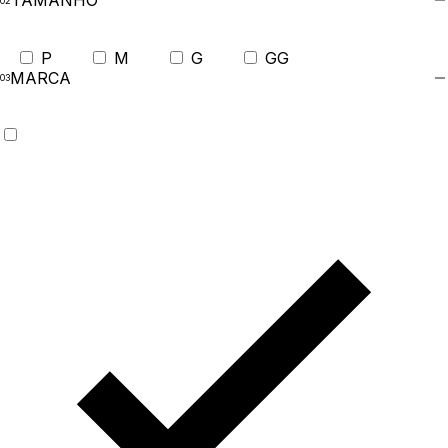
TAMANHO
P
M
G
GG
MARCA