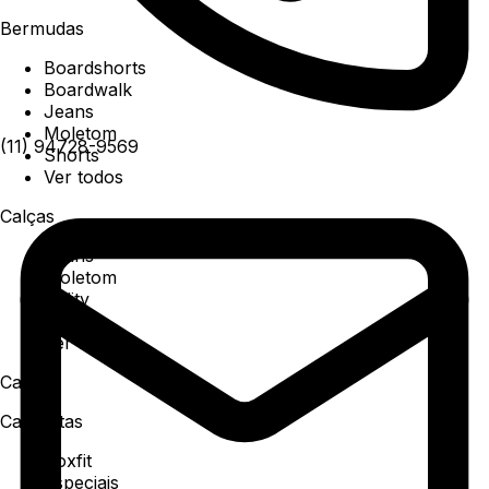
Bermudas
Boardshorts
Boardwalk
Jeans
Moletom
(11) 94728-9569
Shorts
Ver todos
Calças
Jeans
Moletom
Utility
Sarja
Ver todos
Camisa
Camisetas
Boxfit
Especiais