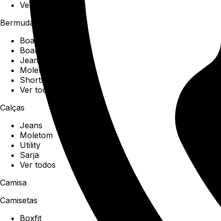
Ver todos
Bermudas
Boardshorts
Boardwalk
Jeans
Moletom
Shorts
Ver todos
Calças
Jeans
Moletom
Utility
Sarja
Ver todos
Camisa
Camisetas
Boxfit