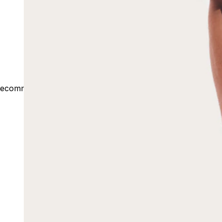
ecommerce@outsideco.com.br