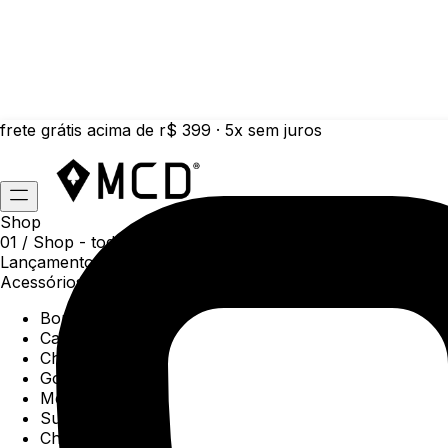
frete grátis acima de r$ 399 · 5x sem juros
Shop
01 /
Shop
- todas as categorias da coleção atual
Lançamentos da semana
Acessórios
Boné
Carteiras
Chaveiros
Gorros
Meias
Sunga
Chinelos