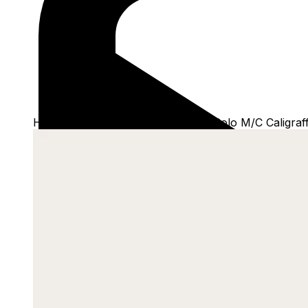
Home
/
Shop
/
Camisetas
/
Polo
/
Polo M/C Caligraff