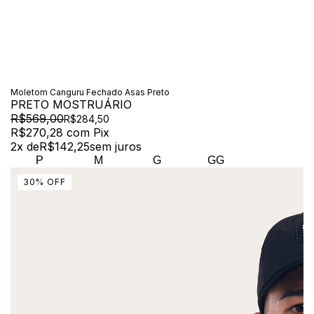
Moletom Canguru Fechado Asas Preto
PRETO MOSTRUÁRIO
R$569,00
R$284,50
R$270,28
com
Pix
2
x de
R$142,25
sem juros
P
M
G
GG
30
%
OFF