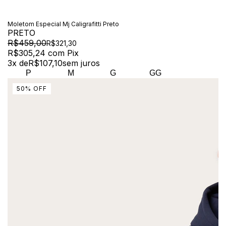
Moletom Especial Mj Caligrafitti Preto
PRETO
R$459,00
R$321,30
R$305,24
com
Pix
3
x de
R$107,10
sem juros
P
M
G
GG
50
%
OFF