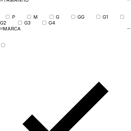
TAMANHO
P
M
G
GG
G1
G2
G3
G4
MARCA