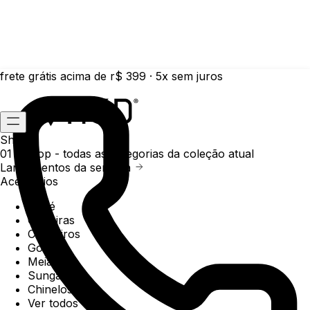
frete grátis acima de r$ 399 · 5x sem juros
Shop
01 /
Shop
- todas as categorias da coleção atual
Lançamentos da semana
Acessórios
Boné
Carteiras
Chaveiros
Gorros
Meias
Sunga
Chinelos
Ver todos