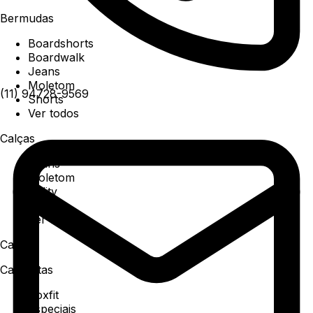
Bermudas
Boardshorts
Boardwalk
Jeans
Moletom
(11) 94728-9569
Shorts
Ver todos
Calças
Jeans
Moletom
Utility
Sarja
Ver todos
Camisa
Camisetas
Boxfit
Especiais