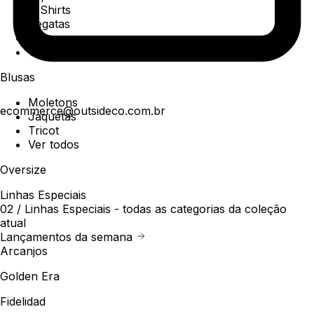
T-Shirts
Regatas
Polo
Ver todos
Blusas
Moletons
ecommerce@outsideco.com.br
Jaquetas
Tricot
Ver todos
Oversize
Linhas Especiais
02 /
Linhas Especiais
- todas as categorias da coleção
atual
Lançamentos da semana
Arcanjos
Golden Era
Fidelidad