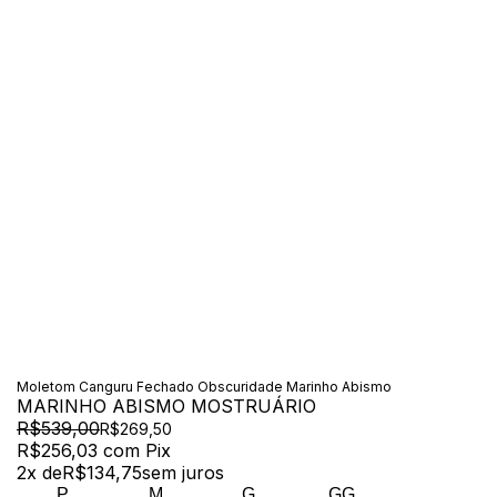
Moletom Canguru Fechado Obscuridade Marinho Abismo
MARINHO ABISMO MOSTRUÁRIO
R$539,00
R$269,50
R$256,03
com
Pix
2
x de
R$134,75
sem juros
P
M
G
GG