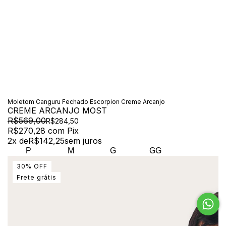
Moletom Canguru Fechado Escorpion Creme Arcanjo
CREME ARCANJO MOST
R$569,00
R$284,50
R$270,28
com
Pix
2
x de
R$142,25
sem juros
P
M
G
GG
30
%
OFF
Frete grátis