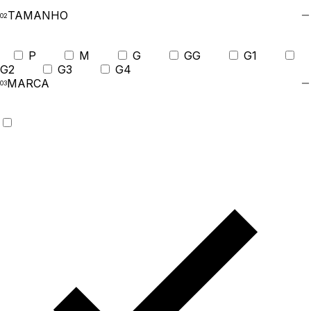
TAMANHO
P
M
G
GG
G1
G2
G3
G4
MARCA