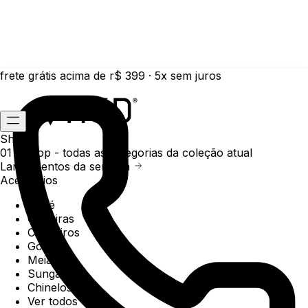
frete grátis acima de r$ 399 · 5x sem juros
Shop
01 /
Shop
- todas as categorias da coleção atual
Lançamentos da semana
Acessórios
Boné
Carteiras
Chaveiros
Gorros
Meias
Sunga
Chinelos
Ver todos