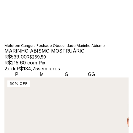
Moletom Canguru Fechado Obscuridade Marinho Abismo
MARINHO ABISMO MOSTRUÁRIO
R$539,00
R$269,50
R$215,60
com
Pix
2
x de
R$134,75
sem juros
P
M
G
GG
50
%
OFF