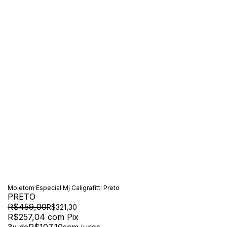
Moletom Especial Mj Caligrafitti Preto
PRETO
R$459,00
R$321,30
R$257,04
com
Pix
3
x de
R$107,10
sem juros