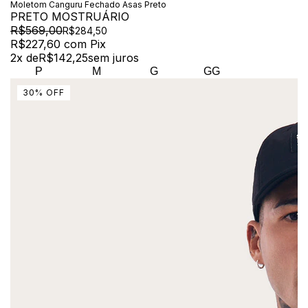
Moletom Canguru Fechado Asas Preto
PRETO MOSTRUÁRIO
R$569,00
R$284,50
R$227,60
com
Pix
2
x de
R$142,25
sem juros
P
M
G
GG
30
%
OFF