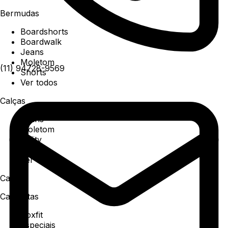
Bermudas
Boardshorts
Boardwalk
Jeans
Moletom
(11) 94728-9569
Shorts
Ver todos
Calças
Jeans
Moletom
Utility
Sarja
Ver todos
Camisa
Camisetas
Boxfit
Especiais