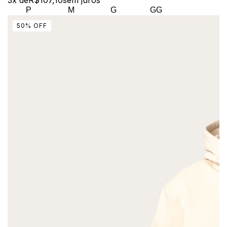
P
M
G
GG
50
%
OFF