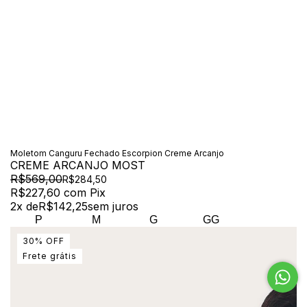
Moletom Canguru Fechado Escorpion Creme Arcanjo
CREME ARCANJO MOST
R$569,00
R$284,50
R$227,60
com
Pix
2
x de
R$142,25
sem juros
P
M
G
GG
30
%
OFF
Frete grátis