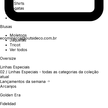
T-Shirts
Regatas
Polo
Ver todos
Blusas
Moletons
ecommerce@outsideco.com.br
Jaquetas
Tricot
Ver todos
Oversize
Linhas Especiais
02 /
Linhas Especiais
- todas as categorias da coleção
atual
Lançamentos da semana
Arcanjos
Golden Era
Fidelidad