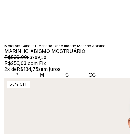
Moletom Canguru Fechado Obscuridade Marinho Abismo
MARINHO ABISMO MOSTRUÁRIO
R$539,00
R$269,50
R$256,03
com
Pix
2
x de
R$134,75
sem juros
P
M
G
GG
50
%
OFF