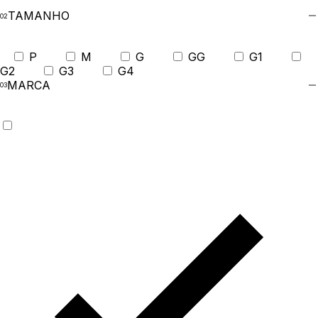
TAMANHO
P
M
G
GG
G1
G2
G3
G4
MARCA