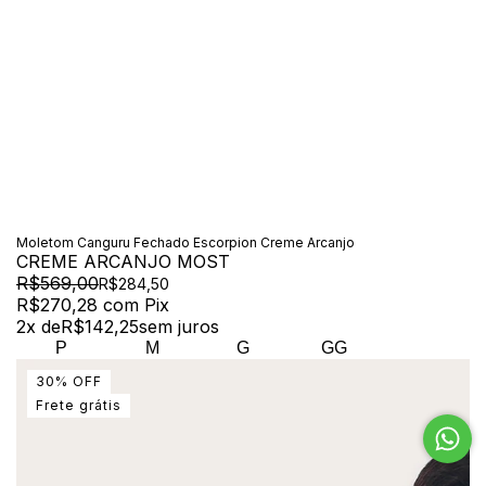
Moletom Canguru Fechado Escorpion Creme Arcanjo
CREME ARCANJO MOST
R$569,00
R$284,50
R$270,28
com
Pix
2
x de
R$142,25
sem juros
P
M
G
GG
30
%
OFF
Frete grátis