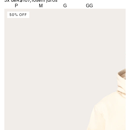
P
M
G
GG
50
%
OFF