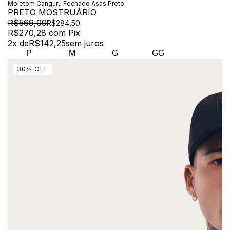
Moletom Canguru Fechado Asas Preto
PRETO MOSTRUÁRIO
R$569,00
R$284,50
R$270,28
com
Pix
2
x de
R$142,25
sem juros
P
M
G
GG
30
%
OFF