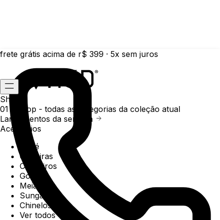
frete grátis acima de r$ 399 · 5x sem juros
Shop
01 /
Shop
- todas as categorias da coleção atual
Lançamentos da semana
Acessórios
Boné
Carteiras
Chaveiros
Gorros
Meias
Sunga
Chinelos
Ver todos