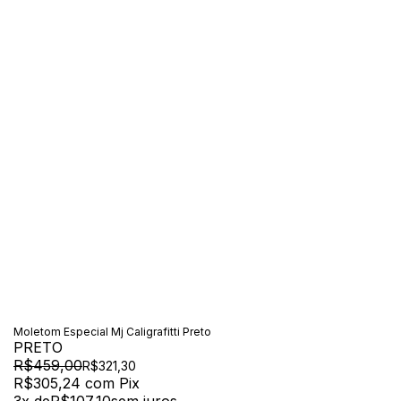
Moletom Especial Mj Caligrafitti Preto
PRETO
R$459,00
R$321,30
R$305,24
com
Pix
3
x de
R$107,10
sem juros