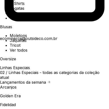
T-Shirts
Regatas
Polo
Ver todos
Blusas
Moletons
ecommerce@outsideco.com.br
Jaquetas
Tricot
Ver todos
Oversize
Linhas Especiais
02 /
Linhas Especiais
- todas as categorias da coleção
atual
Lançamentos da semana
Arcanjos
Golden Era
Fidelidad