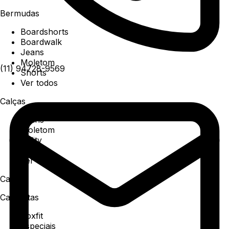
Bermudas
Boardshorts
Boardwalk
Jeans
Moletom
(11) 94728-9569
Shorts
Ver todos
Calças
Jeans
Moletom
Utility
Sarja
Ver todos
Camisa
Camisetas
Boxfit
Especiais