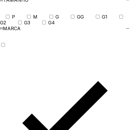
TAMANHO
P
M
G
GG
G1
G2
G3
G4
MARCA