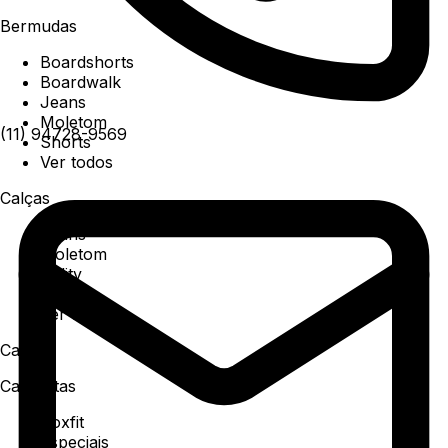
Bermudas
Boardshorts
Boardwalk
Jeans
Moletom
(11) 94728-9569
Shorts
Ver todos
Calças
Jeans
Moletom
Utility
Sarja
Ver todos
Camisa
Camisetas
Boxfit
Especiais