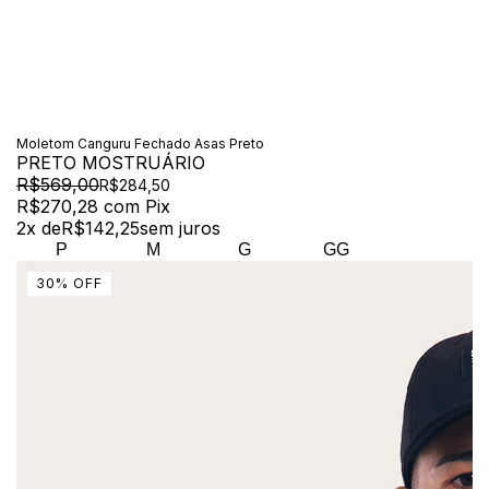
Moletom Canguru Fechado Asas Preto
PRETO MOSTRUÁRIO
R$569,00
R$284,50
R$270,28
com
Pix
2
x de
R$142,25
sem juros
P
M
G
GG
30
%
OFF