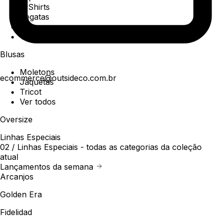
T-Shirts
Regatas
Polo
Ver todos
Blusas
Moletons
ecommerce@outsideco.com.br
Jaquetas
Tricot
Ver todos
Oversize
Linhas Especiais
02 /
Linhas Especiais
- todas as categorias da coleção
atual
Lançamentos da semana
Arcanjos
Golden Era
Fidelidad