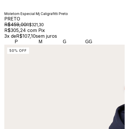
Moletom Especial Mj Caligrafitti Preto
PRETO
R$459,00
R$321,30
R$305,24
com
Pix
3
x de
R$107,10
sem juros
P
M
G
GG
50
%
OFF