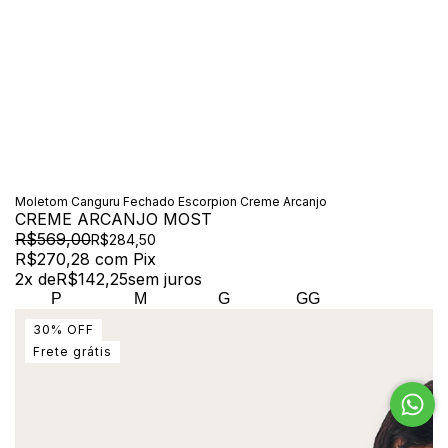
Moletom Canguru Fechado Escorpion Creme Arcanjo
CREME ARCANJO MOST
R$569,00
R$284,50
R$270,28
com
Pix
2
x de
R$142,25
sem juros
P
M
G
GG
30
%
OFF
Frete grátis