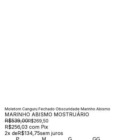
Moletom Canguru Fechado Obscuridade Marinho Abismo
MARINHO ABISMO MOSTRUÁRIO
R$539,00
R$269,50
R$256,03
com
Pix
2
x de
R$134,75
sem juros
P
M
G
GG