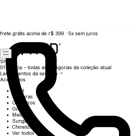
frete grátis acima de r$ 399 · 5x sem juros
Shop
01 /
Shop
- todas as categorias da coleção atual
Lançamentos da semana
Acessórios
Boné
Carteiras
Chaveiros
Gorros
Meias
Sunga
Chinelos
Ver todos