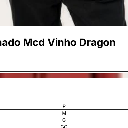
hado Mcd Vinho Dragon
P
M
G
GG