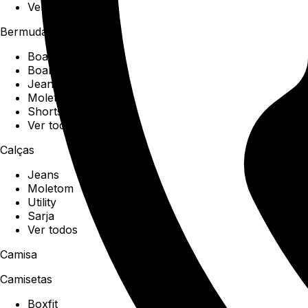
Ver todos
Bermudas
Boardshorts
Boardwalk
Jeans
Moletom
Shorts
Ver todos
Calças
Jeans
Moletom
Utility
Sarja
Ver todos
Camisa
Camisetas
Boxfit