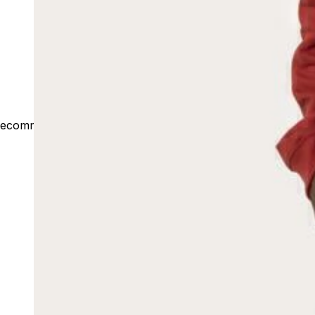
ecommerce@outsideco.com.br