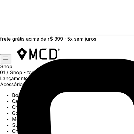
frete grátis acima de r$ 399 · 5x sem juros
Shop
01 /
Shop
- todas as categorias da coleção atual
Lançamentos da semana
Acessórios
Boné
Carteiras
Chaveiros
Gorros
Meias
Sunga
Chinelos