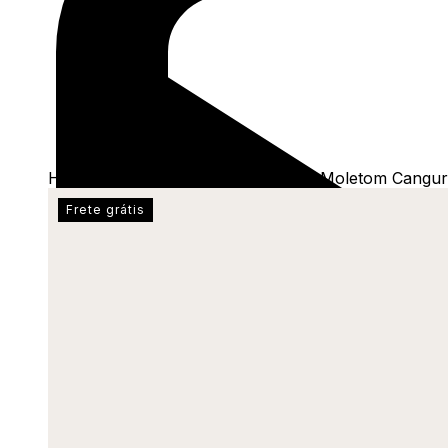
Home
/
Shop
/
Blusas
/
Moletons
/
Moletom Cangur
Frete grátis