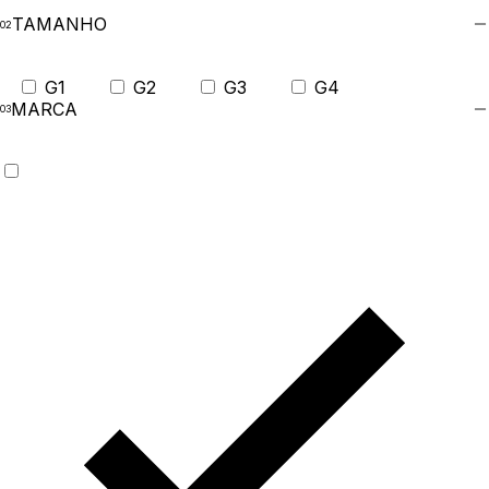
TAMANHO
G1
G2
G3
G4
MARCA