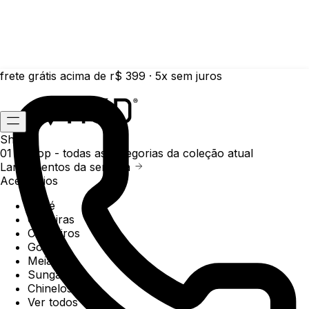
frete grátis acima de r$ 399 · 5x sem juros
Shop
01 /
Shop
- todas as categorias da coleção atual
Lançamentos da semana
Acessórios
Boné
Carteiras
Chaveiros
Gorros
Meias
Sunga
Chinelos
Ver todos