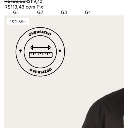
R$199,00
R$119,40
R$113,43
com
Pix
G1
G2
G3
G4
40
%
OFF