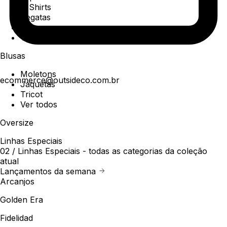
T-Shirts
Regatas
Polo
Ver todos
Blusas
Moletons
ecommerce@outsideco.com.br
Jaquetas
Tricot
Ver todos
Oversize
Linhas Especiais
02 /
Linhas Especiais
- todas as categorias da coleção
atual
Lançamentos da semana
Arcanjos
Golden Era
Fidelidad