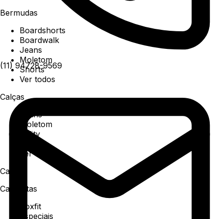
Bermudas
Boardshorts
Boardwalk
Jeans
Moletom
(11) 94728-9569
Shorts
Ver todos
Calças
Jeans
Moletom
Utility
Sarja
Ver todos
Camisa
Camisetas
Boxfit
Especiais