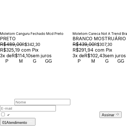
Moletom Canguru Fechado Mcd Preto
Moletom Careca Not A Trend Br
PRETO
BRANCO MOSTRUÁRIO
R$489,00
R$439,00
R$342,30
R$307,30
R$325,19
com
Pix
R$291,94
com
Pix
3
x de
R$114,10
sem juros
3
x de
R$102,43
sem juros
P
M
G
GG
P
M
G
GG
00 /
Newsletter
Assine nossa newsletter
Nome
E-mail
Concordo com a Política de Privacidade.
Assinar
01
Atendimento