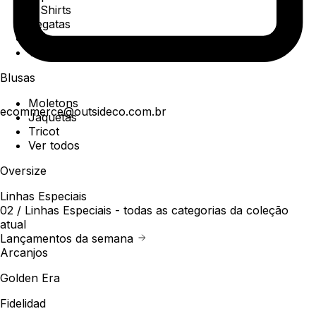
T-Shirts
Regatas
Polo
Ver todos
Blusas
Moletons
ecommerce@outsideco.com.br
Jaquetas
Tricot
Ver todos
Oversize
Linhas Especiais
02 /
Linhas Especiais
- todas as categorias da coleção
atual
Lançamentos da semana
Arcanjos
Golden Era
Fidelidad