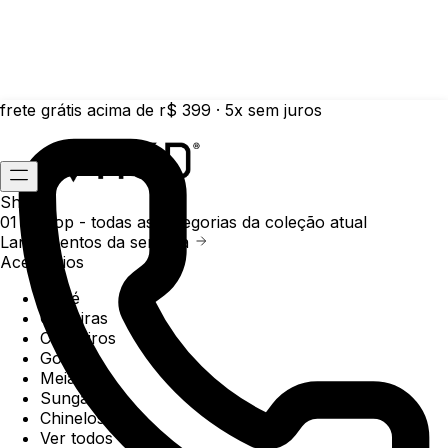
frete grátis acima de r$ 399 · 5x sem juros
Shop
01 /
Shop
- todas as categorias da coleção atual
Lançamentos da semana
Acessórios
Boné
Carteiras
Chaveiros
Gorros
Meias
Sunga
Chinelos
Ver todos