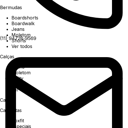
Bermudas
Boardshorts
Boardwalk
Jeans
Moletom
(11) 94728-9569
Shorts
Ver todos
Calças
Jeans
Moletom
Utility
Sarja
Ver todos
Camisa
Camisetas
Boxfit
Especiais