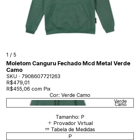
1
/
5
Moletom Canguru Fechado Mcd Metal Verde
Camo
SKU ·
7908607721263
R$479,01
R$455,06
com
Pix
Cor:
Verde Camo
Verde
Camo
Tamanho:
P
Provador Virtual
Tabela de Medidas
P