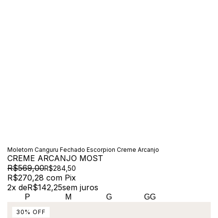
Moletom Canguru Fechado Escorpion Creme Arcanjo
CREME ARCANJO MOST
R$569,00
R$284,50
R$270,28
com
Pix
2
x de
R$142,25
sem juros
P
M
G
GG
30
%
OFF