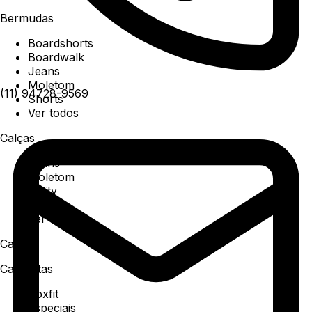
Bermudas
Boardshorts
Boardwalk
Jeans
Moletom
(11) 94728-9569
Shorts
Ver todos
Calças
Jeans
Moletom
Utility
Sarja
Ver todos
Camisa
Camisetas
Boxfit
Especiais