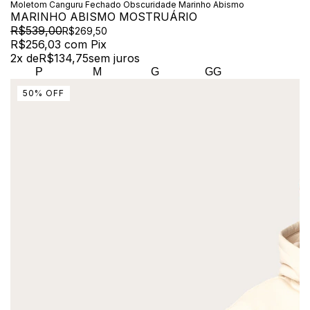
Moletom Canguru Fechado Obscuridade Marinho Abismo
MARINHO ABISMO MOSTRUÁRIO
R$539,00
R$269,50
R$256,03
com
Pix
2
x de
R$134,75
sem juros
P
M
G
GG
50
%
OFF