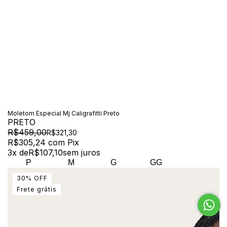
Moletom Especial Mj Caligrafitti Preto
PRETO
R$459,00
R$321,30
R$305,24
com
Pix
3
x de
R$107,10
sem juros
P
M
G
GG
30
%
OFF
Frete grátis