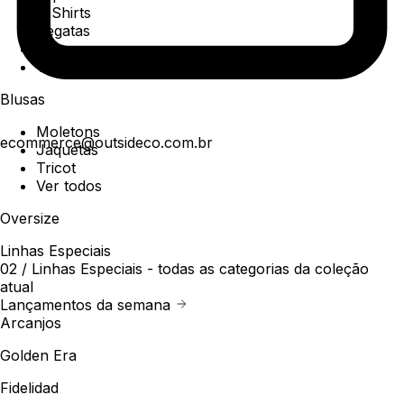
T-Shirts
Regatas
Polo
Ver todos
Blusas
Moletons
ecommerce@outsideco.com.br
Jaquetas
Tricot
Ver todos
Oversize
Linhas Especiais
02 /
Linhas Especiais
- todas as categorias da coleção
atual
Lançamentos da semana
Arcanjos
Golden Era
Fidelidad