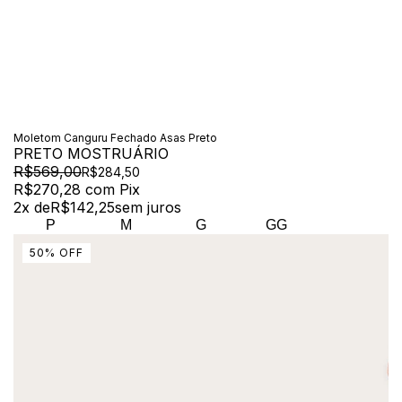
Moletom Canguru Fechado Asas Preto
PRETO MOSTRUÁRIO
R$569,00
R$284,50
R$270,28
com
Pix
2
x de
R$142,25
sem juros
P
M
G
GG
50
%
OFF