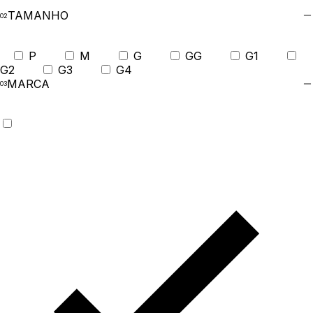
TAMANHO
P
M
G
GG
G1
G2
G3
G4
MARCA