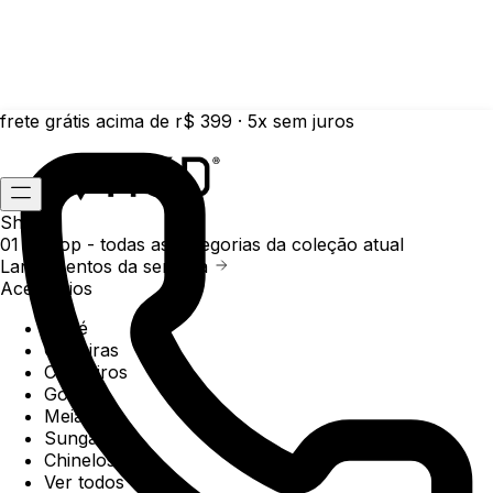
frete grátis acima de r$ 399 · 5x sem juros
Shop
01 /
Shop
- todas as categorias da coleção atual
Lançamentos da semana
Acessórios
Boné
Carteiras
Chaveiros
Gorros
Meias
Sunga
Chinelos
Ver todos