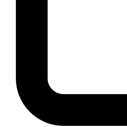
P
M
G
GG
G1
G
MARCA