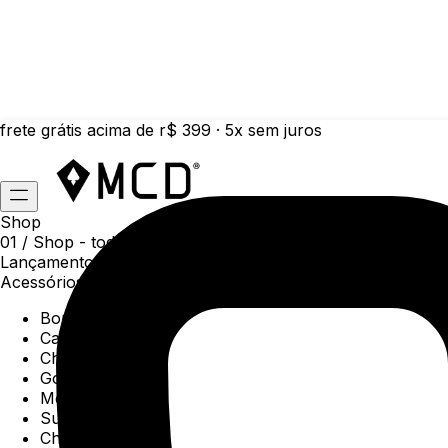
frete grátis acima de r$ 399 · 5x sem juros
Shop
01 /
Shop
- todas as categorias da coleção atual
Lançamentos da semana
Acessórios
Boné
Carteiras
Chaveiros
Gorros
Meias
Sunga
Chinelos