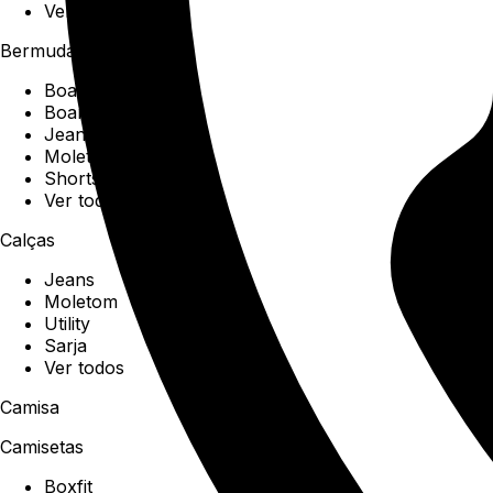
Ver todos
Bermudas
Boardshorts
Boardwalk
Jeans
Moletom
Shorts
Ver todos
Calças
Jeans
Moletom
Utility
Sarja
Ver todos
Camisa
Camisetas
Boxfit