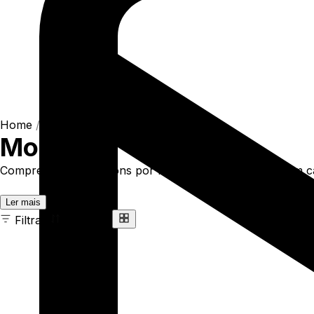
Home
/
Shop
/
Blusas
/
Moletons
Moletons
Compre online Moletons por R$269,89. Temos moletom cangu
Ler mais
Filtrar
Ordenar
47 ITENS
COR
TAMANHO