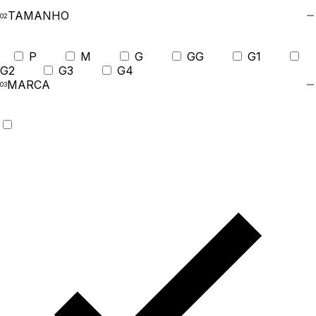
TAMANHO
P
M
G
GG
G1
G2
G3
G4
MARCA