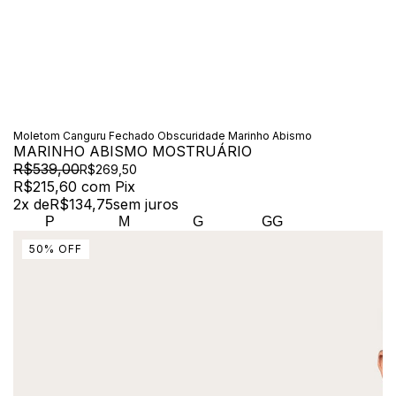
Moletom Canguru Fechado Obscuridade Marinho Abismo
MARINHO ABISMO MOSTRUÁRIO
R$539,00
R$269,50
R$215,60
com
Pix
2
x de
R$134,75
sem juros
P
M
G
GG
50
%
OFF