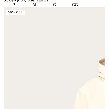
P
M
G
GG
50
%
OFF