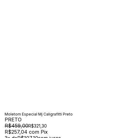
Moletom Especial Mj Caligrafitti Preto
PRETO
R$459,00
R$321,30
R$257,04
com
Pix
3
x de
R$107,10
sem juros