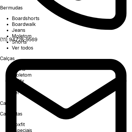
Bermudas
Boardshorts
Boardwalk
Jeans
Moletom
(11) 94728-9569
Shorts
Ver todos
Calças
Jeans
Moletom
Utility
Sarja
Ver todos
Camisa
Camisetas
Boxfit
Especiais