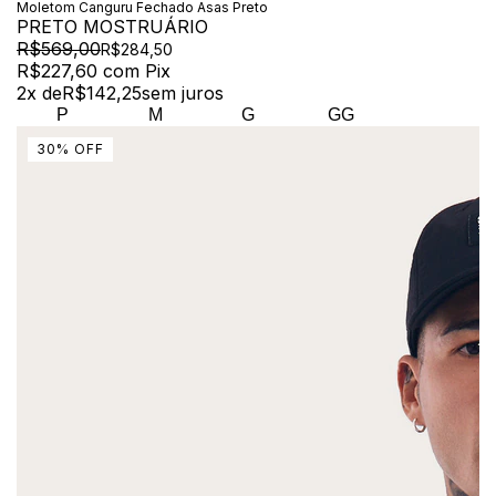
Moletom Canguru Fechado Asas Preto
PRETO MOSTRUÁRIO
R$569,00
R$284,50
R$227,60
com
Pix
2
x de
R$142,25
sem juros
P
M
G
GG
30
%
OFF