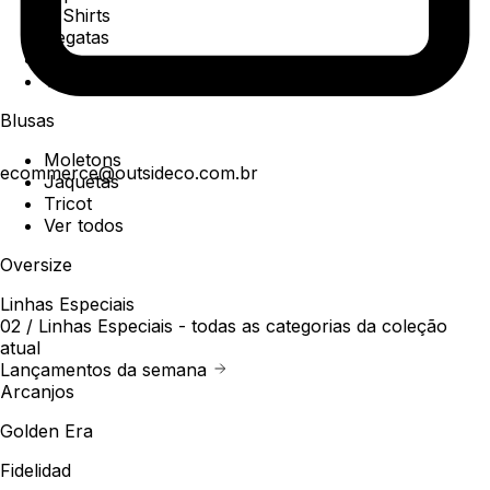
T-Shirts
Regatas
Polo
Ver todos
Blusas
Moletons
ecommerce@outsideco.com.br
Jaquetas
Tricot
Ver todos
Oversize
Linhas Especiais
02 /
Linhas Especiais
- todas as categorias da coleção
atual
Lançamentos da semana
Arcanjos
Golden Era
Fidelidad