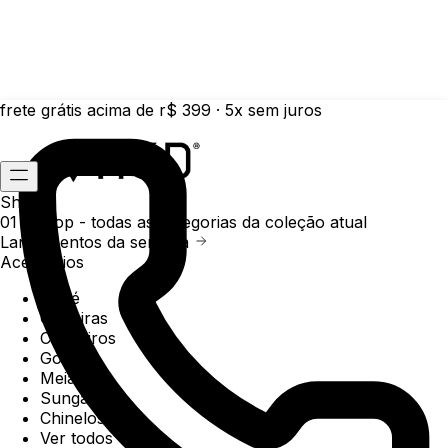
frete grátis acima de r$ 399 · 5x sem juros
Shop
01 /
Shop
- todas as categorias da coleção atual
Lançamentos da semana
Acessórios
Boné
Carteiras
Chaveiros
Gorros
Meias
Sunga
Chinelos
Ver todos