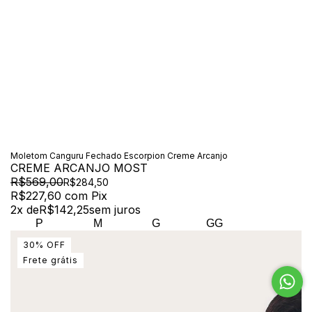
Moletom Canguru Fechado Escorpion Creme Arcanjo
CREME ARCANJO MOST
R$569,00
R$284,50
R$227,60
com
Pix
2
x de
R$142,25
sem juros
P
M
G
GG
30
%
OFF
Frete grátis