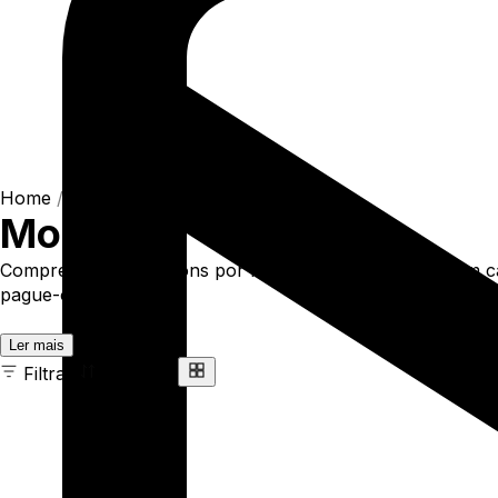
Home
/
Shop
/
Blusas
/
Moletons
Moletons
Compre online Moletons por R$269,89. Temos moletom ca
pague-o online.
Ler mais
Filtrar
Ordenar
47 ITENS
COR