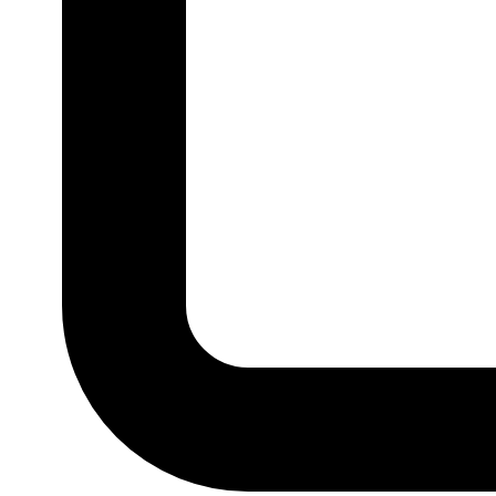
TAMANHO
P
M
G
GG
G1
G
MARCA