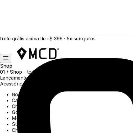
frete grátis acima de r$ 399 · 5x sem juros
Shop
01 /
Shop
- todas as categorias da coleção atual
Lançamentos da semana
Acessórios
Boné
Carteiras
Chaveiros
Gorros
Meias
Sunga
Chinelos