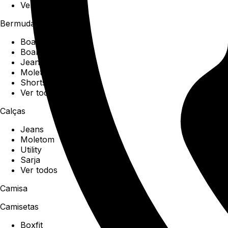
Ver todos
Bermudas
Boardshorts
Boardwalk
Jeans
Moletom
Shorts
Ver todos
Calças
Jeans
Moletom
Utility
Sarja
Ver todos
Camisa
Camisetas
Boxfit