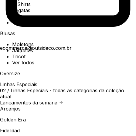
T-Shirts
Regatas
Polo
Ver todos
Blusas
Moletons
ecommerce@outsideco.com.br
Jaquetas
Tricot
Ver todos
Oversize
Linhas Especiais
02 /
Linhas Especiais
- todas as categorias da coleção
atual
Lançamentos da semana
Arcanjos
Golden Era
Fidelidad