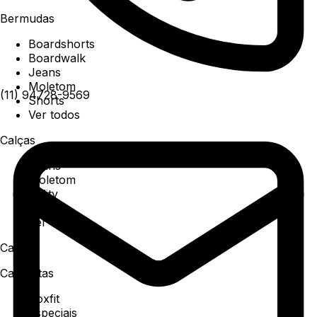
Bermudas
Boardshorts
Boardwalk
Jeans
Moletom
(11) 94728-9569
Shorts
Ver todos
Calças
Jeans
Moletom
Utility
Sarja
Ver todos
Camisa
Camisetas
Boxfit
Especiais