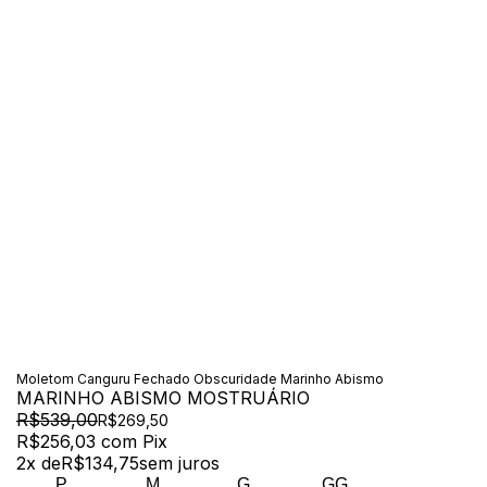
Moletom Canguru Fechado Obscuridade Marinho Abismo
MARINHO ABISMO MOSTRUÁRIO
R$539,00
R$269,50
R$256,03
com
Pix
2
x de
R$134,75
sem juros
P
M
G
GG