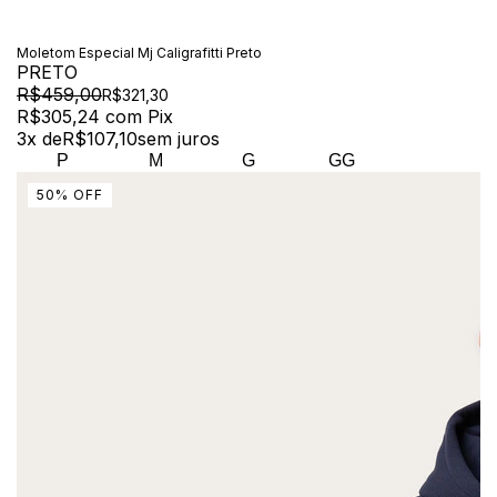
Moletom Especial Mj Caligrafitti Preto
PRETO
R$459,00
R$321,30
R$305,24
com
Pix
3
x de
R$107,10
sem juros
P
M
G
GG
50
%
OFF