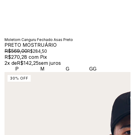
Moletom Canguru Fechado Asas Preto
PRETO MOSTRUÁRIO
R$569,00
R$284,50
R$270,28
com
Pix
2
x de
R$142,25
sem juros
P
M
G
GG
30
%
OFF