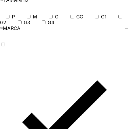
TAMANHO
P
M
G
GG
G1
G2
G3
G4
MARCA