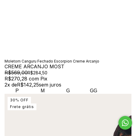
Moletom Canguru Fechado Escorpion Creme Arcanjo
CREME ARCANJO MOST
R$569,00
R$284,50
R$270,28
com
Pix
2
x de
R$142,25
sem juros
P
M
G
GG
30
%
OFF
Frete grátis