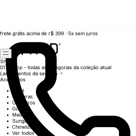
frete grátis acima de r$ 399 · 5x sem juros
Shop
01 /
Shop
- todas as categorias da coleção atual
Lançamentos da semana
Acessórios
Boné
Carteiras
Chaveiros
Gorros
Meias
Sunga
Chinelos
Ver todos