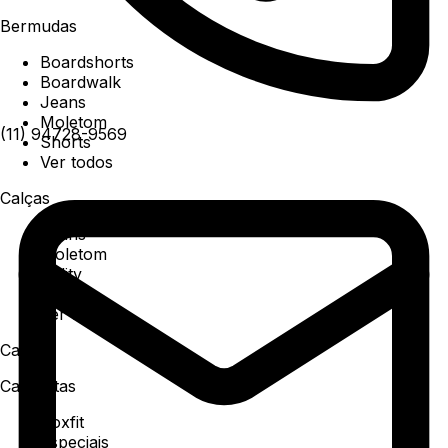
Bermudas
Boardshorts
Boardwalk
Jeans
Moletom
(11) 94728-9569
Shorts
Ver todos
Calças
Jeans
Moletom
Utility
Sarja
Ver todos
Camisa
Camisetas
Boxfit
Especiais