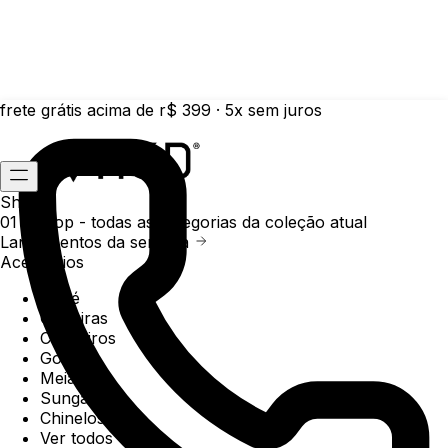
frete grátis acima de r$ 399 · 5x sem juros
Shop
01 /
Shop
- todas as categorias da coleção atual
Lançamentos da semana
Acessórios
Boné
Carteiras
Chaveiros
Gorros
Meias
Sunga
Chinelos
Ver todos