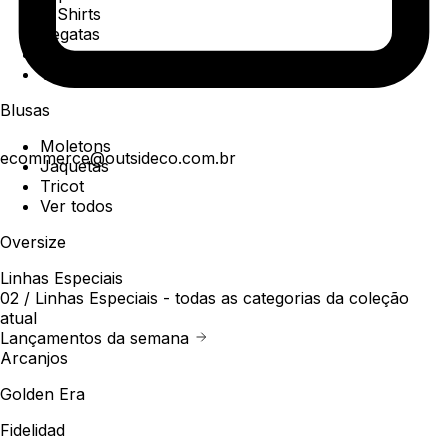
T-Shirts
Regatas
Polo
Ver todos
Blusas
Moletons
ecommerce@outsideco.com.br
Jaquetas
Tricot
Ver todos
Oversize
Linhas Especiais
02 /
Linhas Especiais
- todas as categorias da coleção
atual
Lançamentos da semana
Arcanjos
Golden Era
Fidelidad