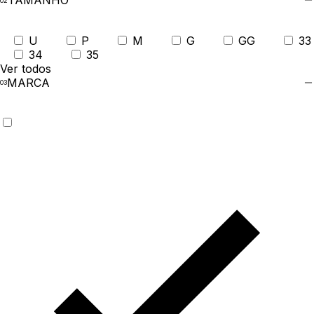
TAMANHO
U
P
M
G
GG
33
34
35
Ver todos
MARCA