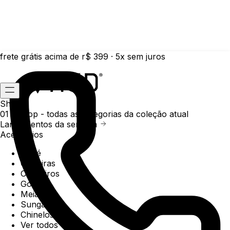
frete grátis acima de r$ 399 · 5x sem juros
Shop
01 /
Shop
- todas as categorias da coleção atual
Lançamentos da semana
Acessórios
Boné
Carteiras
Chaveiros
Gorros
Meias
Sunga
Chinelos
Ver todos