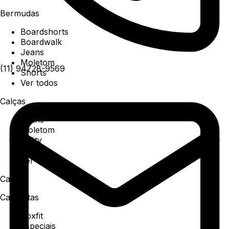
Bermudas
Boardshorts
Boardwalk
Jeans
Moletom
(11) 94728-9569
Shorts
Ver todos
Calças
Jeans
Moletom
Utility
Sarja
Ver todos
Camisa
Camisetas
Boxfit
Especiais