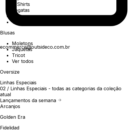
T-Shirts
Regatas
Polo
Ver todos
Blusas
Moletons
ecommerce@outsideco.com.br
Jaquetas
Tricot
Ver todos
Oversize
Linhas Especiais
02 /
Linhas Especiais
- todas as categorias da coleção
atual
Lançamentos da semana
Arcanjos
Golden Era
Fidelidad