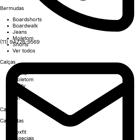
Bermudas
Boardshorts
Boardwalk
Jeans
Moletom
(11) 94728-9569
Shorts
Ver todos
Calças
Jeans
Moletom
Utility
Sarja
Ver todos
Camisa
Camisetas
Boxfit
Especiais