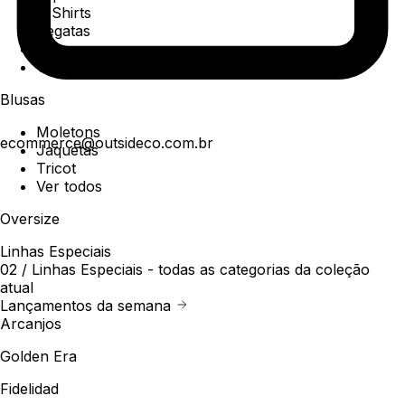
T-Shirts
Regatas
Polo
Ver todos
Blusas
Moletons
ecommerce@outsideco.com.br
Jaquetas
Tricot
Ver todos
Oversize
Linhas Especiais
02 /
Linhas Especiais
- todas as categorias da coleção
atual
Lançamentos da semana
Arcanjos
Golden Era
Fidelidad