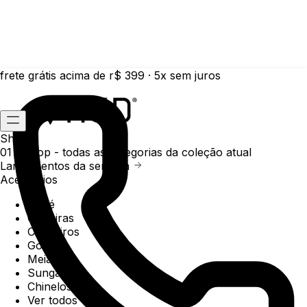
frete grátis acima de r$ 399 · 5x sem juros
Shop
01 /
Shop
- todas as categorias da coleção atual
Lançamentos da semana
Acessórios
Boné
Carteiras
Chaveiros
Gorros
Meias
Sunga
Chinelos
Ver todos