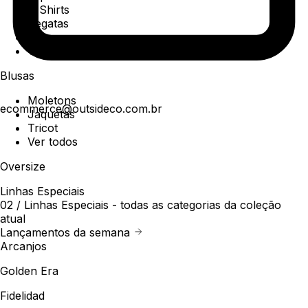
T-Shirts
Regatas
Polo
Ver todos
Blusas
Moletons
ecommerce@outsideco.com.br
Jaquetas
Tricot
Ver todos
Oversize
Linhas Especiais
02 /
Linhas Especiais
- todas as categorias da coleção
atual
Lançamentos da semana
Arcanjos
Golden Era
Fidelidad