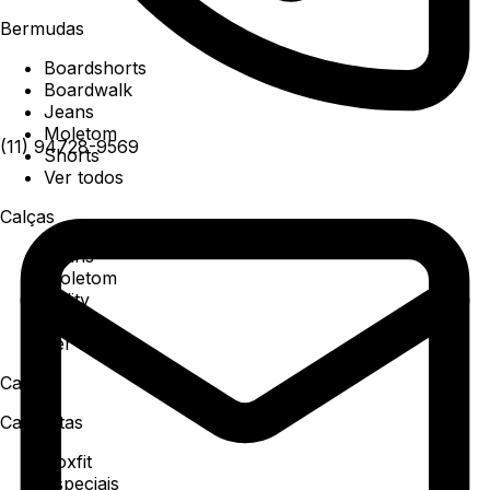
Bermudas
Boardshorts
Boardwalk
Jeans
Moletom
(11) 94728-9569
Shorts
Ver todos
Calças
Jeans
Moletom
Utility
Sarja
Ver todos
Camisa
Camisetas
Boxfit
Especiais