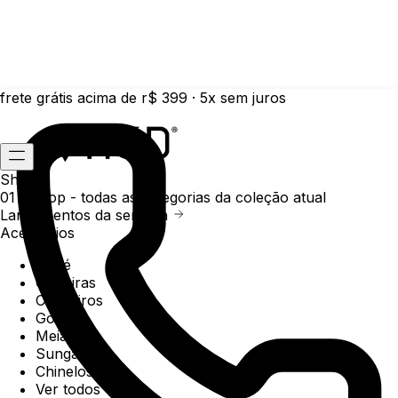
frete grátis acima de r$ 399 · 5x sem juros
Shop
01 /
Shop
- todas as categorias da coleção atual
Lançamentos da semana
Acessórios
Boné
Carteiras
Chaveiros
Gorros
Meias
Sunga
Chinelos
Ver todos