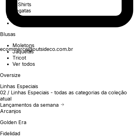
T-Shirts
Regatas
Polo
Ver todos
Blusas
Moletons
ecommerce@outsideco.com.br
Jaquetas
Tricot
Ver todos
Oversize
Linhas Especiais
02 /
Linhas Especiais
- todas as categorias da coleção
atual
Lançamentos da semana
Arcanjos
Golden Era
Fidelidad