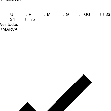
TAMANHO
U
P
M
G
GG
33
34
35
Ver todos
MARCA