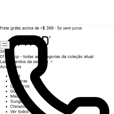
frete grátis acima de r$ 399 · 5x sem juros
Shop
01 /
Shop
- todas as categorias da coleção atual
Lançamentos da semana
Acessórios
Boné
Carteiras
Chaveiros
Gorros
Meias
Sunga
Chinelos
Ver todos