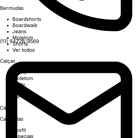
Bermudas
Boardshorts
Boardwalk
Jeans
Moletom
(11) 94728-9569
Shorts
Ver todos
Calças
Jeans
Moletom
Utility
Sarja
Ver todos
Camisa
Camisetas
Boxfit
Especiais