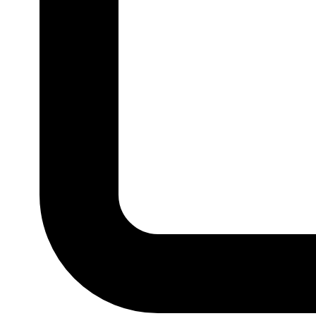
P
M
G
GG
MARCA