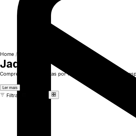
Home
/
Shop
/
Blusas
/
Jaquetas
Jaquetas
Compre online Jaquetas por R$299,90. Temos jaqueta espa
Ler mais
Filtrar
Ordenar
8 ITENS
COR
TAMANHO