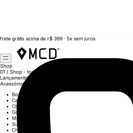
frete grátis acima de r$ 399 · 5x sem juros
Shop
01 /
Shop
- todas as categorias da coleção atual
Lançamentos da semana
Acessórios
Boné
Carteiras
Chaveiros
Gorros
Meias
Sunga
Chinelos