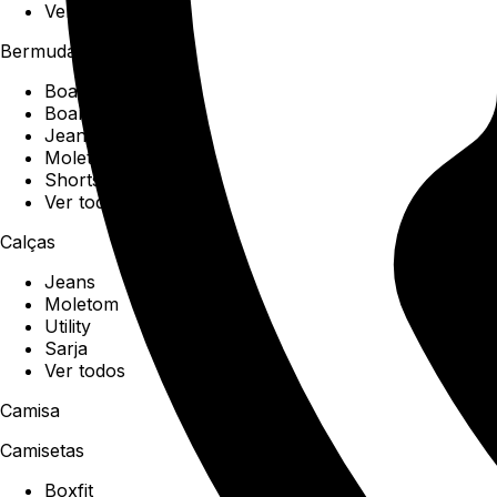
Ver todos
Bermudas
Boardshorts
Boardwalk
Jeans
Moletom
Shorts
Ver todos
Calças
Jeans
Moletom
Utility
Sarja
Ver todos
Camisa
Camisetas
Boxfit