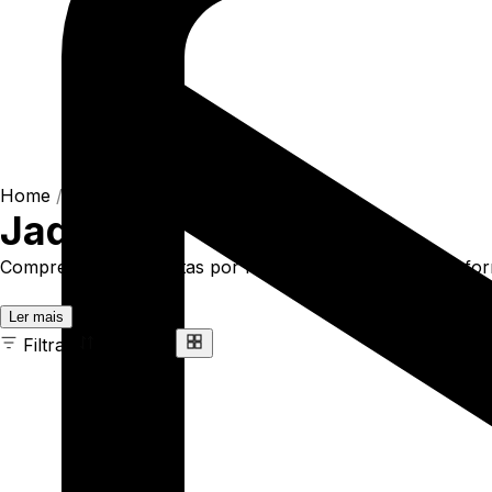
Home
/
Shop
/
Blusas
/
Jaquetas
Jaquetas
Compre online Jaquetas por R$299,90. Temos jaqueta forr
Ler mais
Filtrar
Ordenar
8 ITENS
COR
TAMANHO