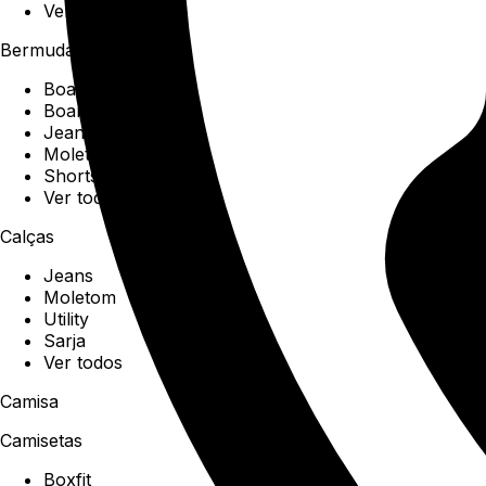
Ver todos
Bermudas
Boardshorts
Boardwalk
Jeans
Moletom
Shorts
Ver todos
Calças
Jeans
Moletom
Utility
Sarja
Ver todos
Camisa
Camisetas
Boxfit