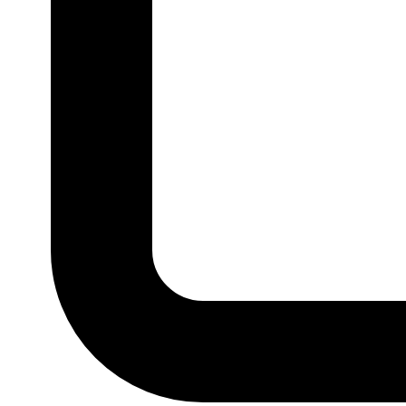
P
M
G
GG
MARCA