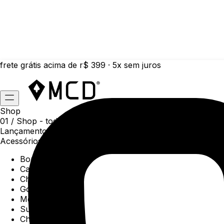
frete grátis acima de r$ 399 · 5x sem juros
Shop
01 /
Shop
- todas as categorias da coleção atual
Lançamentos da semana
Acessórios
Boné
Carteiras
Chaveiros
Gorros
Meias
Sunga
Chinelos