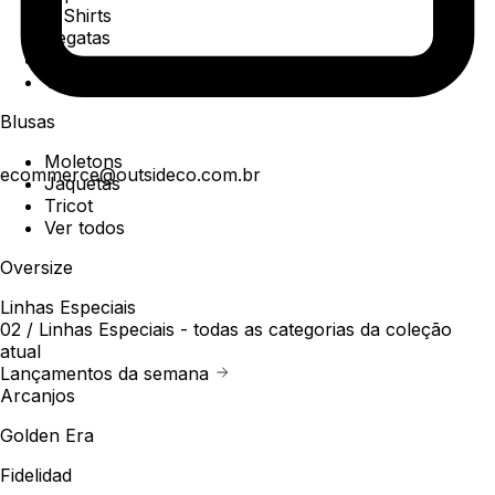
T-Shirts
Regatas
Polo
Ver todos
Blusas
Moletons
ecommerce@outsideco.com.br
Jaquetas
Tricot
Ver todos
Oversize
Linhas Especiais
02 /
Linhas Especiais
- todas as categorias da coleção
atual
Lançamentos da semana
Arcanjos
Golden Era
Fidelidad