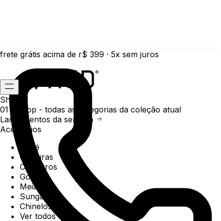
frete grátis acima de r$ 399 · 5x sem juros
Shop
01 /
Shop
- todas as categorias da coleção atual
Lançamentos da semana
Acessórios
Boné
Carteiras
Chaveiros
Gorros
Meias
Sunga
Chinelos
Ver todos