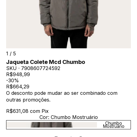
1
/
5
Jaqueta Colete Mcd Chumbo
SKU ·
7908607724592
R$948,99
-30%
R$664,29
O desconto pode mudar ao ser combinado com
outras promoções.
R$631,08
com
Pix
Cor:
Chumbo Mostruário
Chumbo
Mostruário