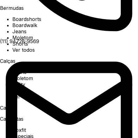
Bermudas
Boardshorts
Boardwalk
Jeans
Moletom
(11) 94728-9569
Shorts
Ver todos
Calças
Jeans
Moletom
Utility
Sarja
Ver todos
Camisa
Camisetas
Boxfit
Especiais