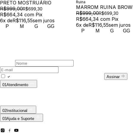
PRETO MOSTRUÁRIO
Ruina
MARROM RUINA BROW
R$999,00
R$699,30
R$999,00
R$699,30
R$664,34
com
Pix
R$664,34
com
Pix
6
x de
R$116,55
sem juros
6
x de
R$116,55
sem juros
P
M
G
GG
P
M
G
GG
00 /
Newsletter
Assine nossa newsletter
Nome
E-mail
Concordo com a Política de Privacidade.
Assinar
01
Atendimento
Fale Conosco
WhatsApp: (11) 94728-9569
E-mail:
ecommerce@outsideco.com.br
Horário de Atendimento:
Seg. à Sex das 8h às 17h
Troca ecommerce
02
Institucional
Sobre Nós
03
Ajuda e Suporte
Privacidade
SIGA A MCD —
Meus Pedidos
Trocas e Devoluções
Troca
ecommerce