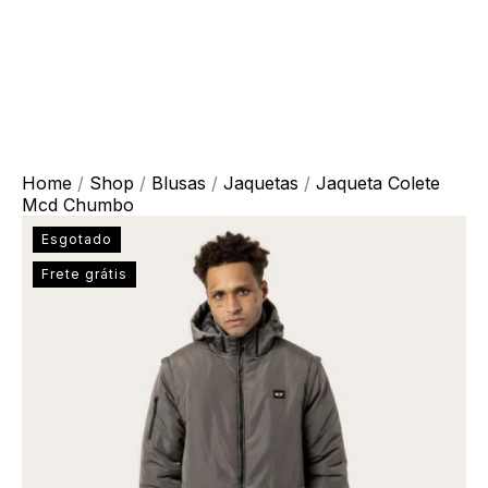
Home
/
Shop
/
Blusas
/
Jaquetas
/
Jaqueta Colete
Mcd Chumbo
Esgotado
Frete grátis