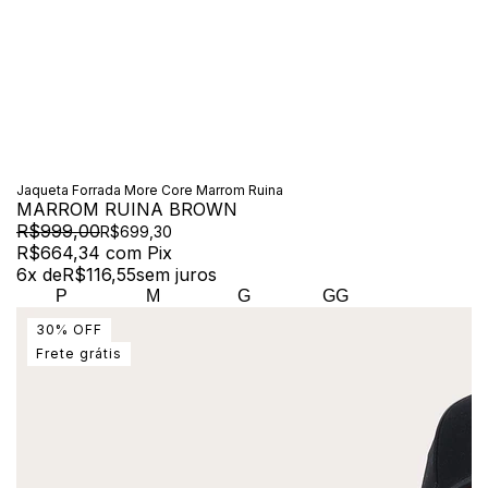
Jaqueta Forrada More Core Marrom Ruina
MARROM RUINA BROWN
R$999,00
R$699,30
R$664,34
com
Pix
6
x de
R$116,55
sem juros
P
M
G
GG
30
%
OFF
Frete grátis