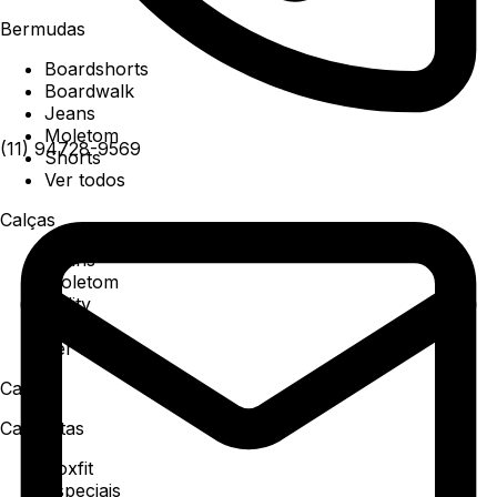
Bermudas
Boardshorts
Boardwalk
Jeans
Moletom
(11) 94728-9569
Shorts
Ver todos
Calças
Jeans
Moletom
Utility
Sarja
Ver todos
Camisa
Camisetas
Boxfit
Especiais