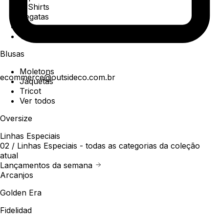
T-Shirts
Regatas
Polo
Ver todos
Blusas
Moletons
ecommerce@outsideco.com.br
Jaquetas
Tricot
Ver todos
Oversize
Linhas Especiais
02 /
Linhas Especiais
- todas as categorias da coleção
atual
Lançamentos da semana
Arcanjos
Golden Era
Fidelidad