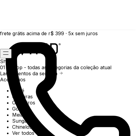
frete grátis acima de r$ 399 · 5x sem juros
Shop
01 /
Shop
- todas as categorias da coleção atual
Lançamentos da semana
Acessórios
Boné
Carteiras
Chaveiros
Gorros
Meias
Sunga
Chinelos
Ver todos