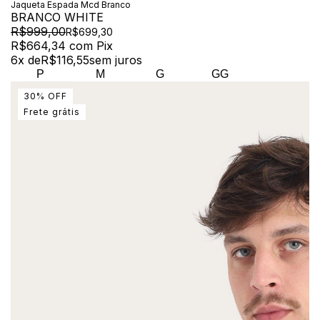
Jaqueta Espada Mcd Branco
BRANCO WHITE
R$999,00
R$699,30
R$664,34
com
Pix
6
x de
R$116,55
sem juros
P
M
G
GG
30
%
OFF
Frete grátis