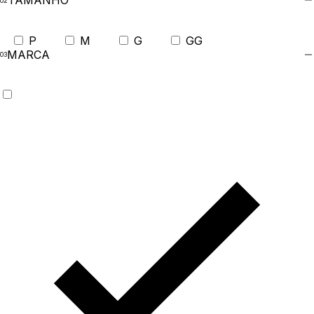
TAMANHO
P
M
G
GG
MARCA