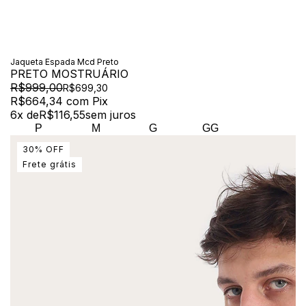
Jaqueta Espada Mcd Preto
PRETO MOSTRUÁRIO
R$999,00
R$699,30
R$664,34
com
Pix
6
x de
R$116,55
sem juros
P
M
G
GG
30
%
OFF
Frete grátis