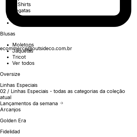
T-Shirts
Regatas
Polo
Ver todos
Blusas
Moletons
ecommerce@outsideco.com.br
Jaquetas
Tricot
Ver todos
Oversize
Linhas Especiais
02 /
Linhas Especiais
- todas as categorias da coleção
atual
Lançamentos da semana
Arcanjos
Golden Era
Fidelidad