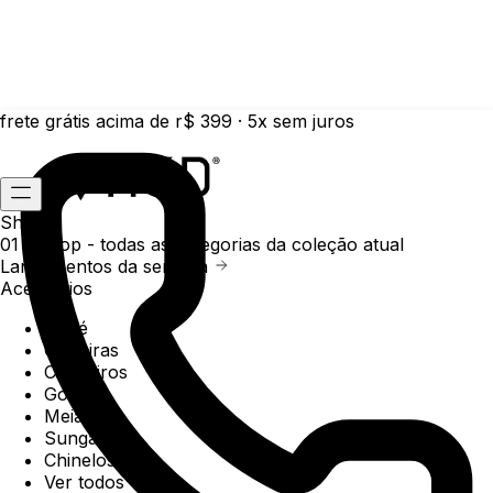
frete grátis acima de r$ 399 · 5x sem juros
Shop
01 /
Shop
- todas as categorias da coleção atual
Lançamentos da semana
Acessórios
Boné
Carteiras
Chaveiros
Gorros
Meias
Sunga
Chinelos
Ver todos