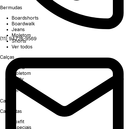
Bermudas
Boardshorts
Boardwalk
Jeans
Moletom
(11) 94728-9569
Shorts
Ver todos
Calças
Jeans
Moletom
Utility
Sarja
Ver todos
Camisa
Camisetas
Boxfit
Especiais