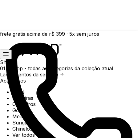
frete grátis acima de r$ 399 · 5x sem juros
Shop
01 /
Shop
- todas as categorias da coleção atual
Lançamentos da semana
Acessórios
Boné
Carteiras
Chaveiros
Gorros
Meias
Sunga
Chinelos
Ver todos