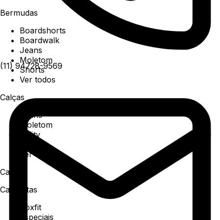
Bermudas
Boardshorts
Boardwalk
Jeans
Moletom
(11) 94728-9569
Shorts
Ver todos
Calças
Jeans
Moletom
Utility
Sarja
Ver todos
Camisa
Camisetas
Boxfit
Especiais