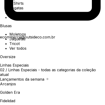
T-Shirts
Regatas
Polo
Ver todos
Blusas
Moletons
ecommerce@outsideco.com.br
Jaquetas
Tricot
Ver todos
Oversize
Linhas Especiais
02 /
Linhas Especiais
- todas as categorias da coleção
atual
Lançamentos da semana
Arcanjos
Golden Era
Fidelidad