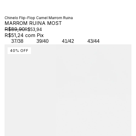
Chinelo Flip-Flop Camel Marrom Ruina
MARROM RUINA MOST
R$89,90
R$53,94
R$51,24
com
Pix
37/38
39/40
41/42
43/44
40
%
OFF