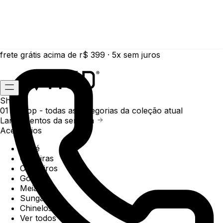
frete grátis acima de r$ 399 · 5x sem juros
Shop
01 /
Shop
- todas as categorias da coleção atual
Lançamentos da semana
Acessórios
Boné
Carteiras
Chaveiros
Gorros
Meias
Sunga
Chinelos
Ver todos