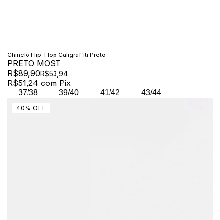
Chinelo Flip-Flop Caligraffiti Preto
PRETO MOST
R$89,90
R$53,94
R$51,24
com
Pix
37/38
39/40
41/42
43/44
40
%
OFF