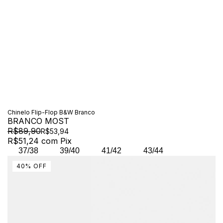
Chinelo Flip-Flop B&W Branco
BRANCO MOST
R$89,90
R$53,94
R$51,24
com
Pix
37/38
39/40
41/42
43/44
40
%
OFF