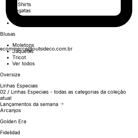
T-Shirts
Regatas
Polo
Ver todos
Blusas
Moletons
ecommerce@outsideco.com.br
Jaquetas
Tricot
Ver todos
Oversize
Linhas Especiais
02 /
Linhas Especiais
- todas as categorias da coleção
atual
Lançamentos da semana
Arcanjos
Golden Era
Fidelidad