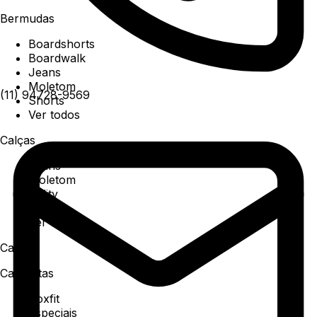
Bermudas
Boardshorts
Boardwalk
Jeans
Moletom
(11) 94728-9569
Shorts
Ver todos
Calças
Jeans
Moletom
Utility
Sarja
Ver todos
Camisa
Camisetas
Boxfit
Especiais