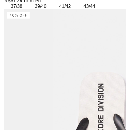
R$51,24
com
Pix
37/38
39/40
41/42
43/44
40
%
OFF