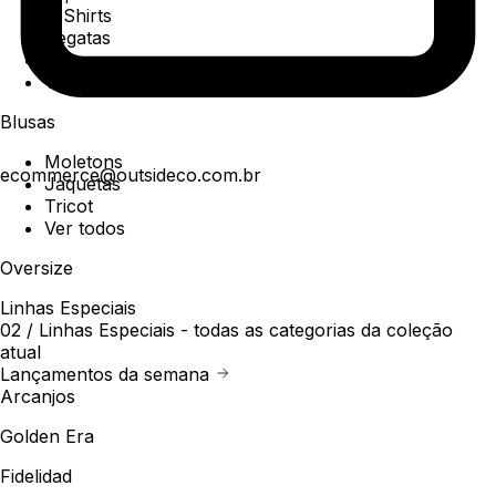
T-Shirts
Regatas
Polo
Ver todos
Blusas
Moletons
ecommerce@outsideco.com.br
Jaquetas
Tricot
Ver todos
Oversize
Linhas Especiais
02 /
Linhas Especiais
- todas as categorias da coleção
atual
Lançamentos da semana
Arcanjos
Golden Era
Fidelidad