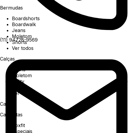
Bermudas
Boardshorts
Boardwalk
Jeans
Moletom
(11) 94728-9569
Shorts
Ver todos
Calças
Jeans
Moletom
Utility
Sarja
Ver todos
Camisa
Camisetas
Boxfit
Especiais