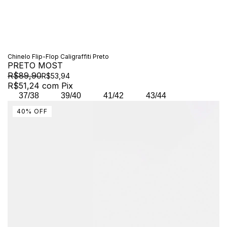
Chinelo Flip-Flop Caligraffiti Preto
PRETO MOST
R$89,90
R$53,94
R$51,24
com
Pix
37/38
39/40
41/42
43/44
40
%
OFF