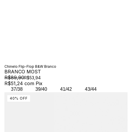
Chinelo Flip-Flop B&W Branco
BRANCO MOST
R$89,90
R$53,94
R$51,24
com
Pix
37/38
39/40
41/42
43/44
40
%
OFF