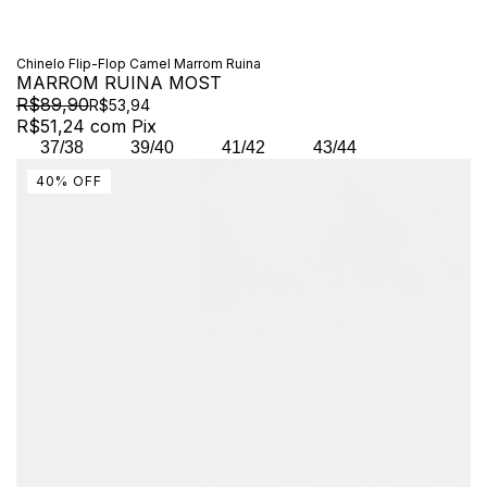
Chinelo Flip-Flop Camel Marrom Ruina
MARROM RUINA MOST
R$89,90
R$53,94
R$51,24
com
Pix
37/38
39/40
41/42
43/44
40
%
OFF