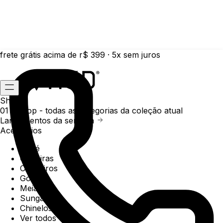
frete grátis acima de r$ 399 · 5x sem juros
Shop
01 /
Shop
- todas as categorias da coleção atual
Lançamentos da semana
Acessórios
Boné
Carteiras
Chaveiros
Gorros
Meias
Sunga
Chinelos
Ver todos