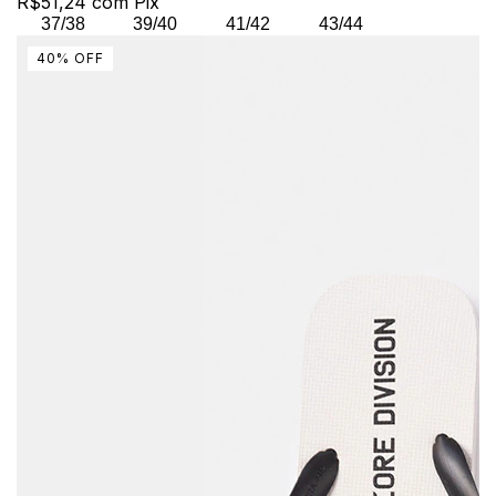
R$51,24
com
Pix
37/38
39/40
41/42
43/44
40
%
OFF