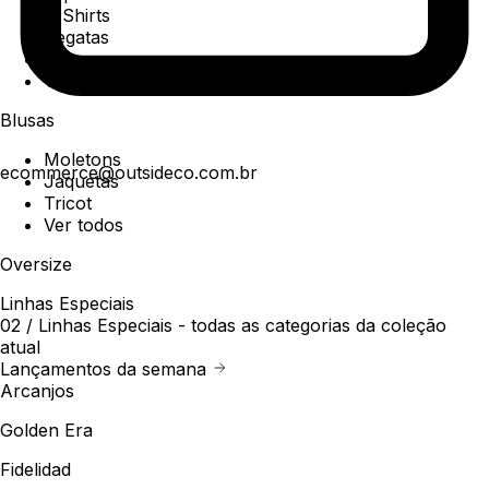
T-Shirts
Regatas
Polo
Ver todos
Blusas
Moletons
ecommerce@outsideco.com.br
Jaquetas
Tricot
Ver todos
Oversize
Linhas Especiais
02 /
Linhas Especiais
- todas as categorias da coleção
atual
Lançamentos da semana
Arcanjos
Golden Era
Fidelidad