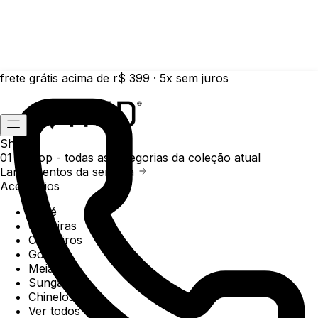
frete grátis acima de r$ 399 · 5x sem juros
Shop
01 /
Shop
- todas as categorias da coleção atual
Lançamentos da semana
Acessórios
Boné
Carteiras
Chaveiros
Gorros
Meias
Sunga
Chinelos
Ver todos