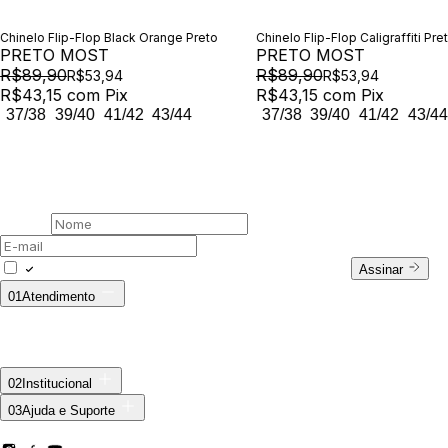
Chinelo Flip-Flop Black Orange Preto
Chinelo Flip-Flop Caligraffiti Pre
PRETO MOST
PRETO MOST
R$89,90
R$89,90
R$53,94
R$53,94
R$43,15
com
Pix
R$43,15
com
Pix
37/38
39/40
41/42
43/44
37/38
39/40
41/42
43/44
00 /
Newsletter
Assine nossa newsletter
Nome
E-mail
Concordo com a Política de Privacidade.
Assinar
01
Atendimento
Fale Conosco
WhatsApp: (11) 94728-9569
E-mail:
ecommerce@outsideco.com.br
Horário de Atendimento:
Seg. à Sex das 8h às 17h
Troca ecommerce
02
Institucional
Sobre Nós
03
Ajuda e Suporte
Privacidade
SIGA A MCD —
Meus Pedidos
Trocas e Devoluções
Troca