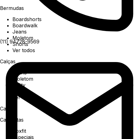
Bermudas
Boardshorts
Boardwalk
Jeans
Moletom
(11) 94728-9569
Shorts
Ver todos
Calças
Jeans
Moletom
Utility
Sarja
Ver todos
Camisa
Camisetas
Boxfit
Especiais