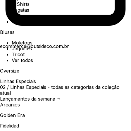
T-Shirts
Regatas
Polo
Ver todos
Blusas
Moletons
ecommerce@outsideco.com.br
Jaquetas
Tricot
Ver todos
Oversize
Linhas Especiais
02 /
Linhas Especiais
- todas as categorias da coleção
atual
Lançamentos da semana
Arcanjos
Golden Era
Fidelidad