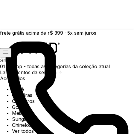
frete grátis acima de r$ 399 · 5x sem juros
Shop
01 /
Shop
- todas as categorias da coleção atual
Lançamentos da semana
Acessórios
Boné
Carteiras
Chaveiros
Gorros
Meias
Sunga
Chinelos
Ver todos