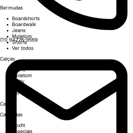
Bermudas
Boardshorts
Boardwalk
Jeans
Moletom
(11) 94728-9569
Shorts
Ver todos
Calças
Jeans
Moletom
Utility
Sarja
Ver todos
Camisa
Camisetas
Boxfit
Especiais