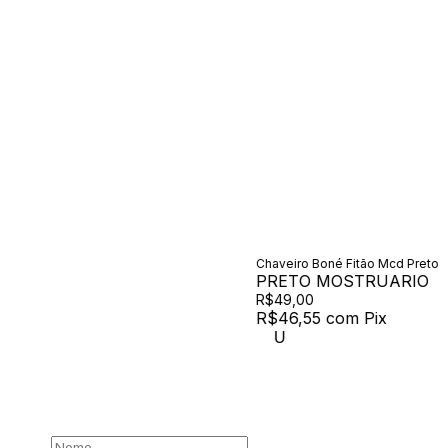
Chaveiro Boné Fitão Mcd Preto
PRETO MOSTRUARIO
R$49,00
R$46,55
com
Pix
U
00 /
Newsletter
Assine nossa newsletter
Nome
E-mail