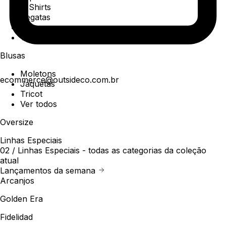
T-Shirts
Regatas
Polo
Ver todos
Blusas
Moletons
ecommerce@outsideco.com.br
Jaquetas
Tricot
Ver todos
Oversize
Linhas Especiais
02 /
Linhas Especiais
- todas as categorias da coleção
atual
Lançamentos da semana
Arcanjos
Golden Era
Fidelidad