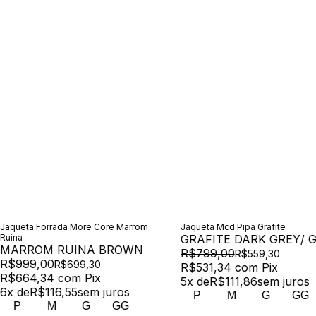
Jaqueta Forrada More Core Marrom
Jaqueta Mcd Pipa Grafite
Ruina
GRAFITE DARK GREY/ 
MARROM RUINA BROWN
R$799,00
R$559,30
R$999,00
R$699,30
R$531,34
com
Pix
R$664,34
com
Pix
5
x de
R$111,86
sem juros
6
x de
R$116,55
sem juros
P
M
G
GG
P
M
G
GG