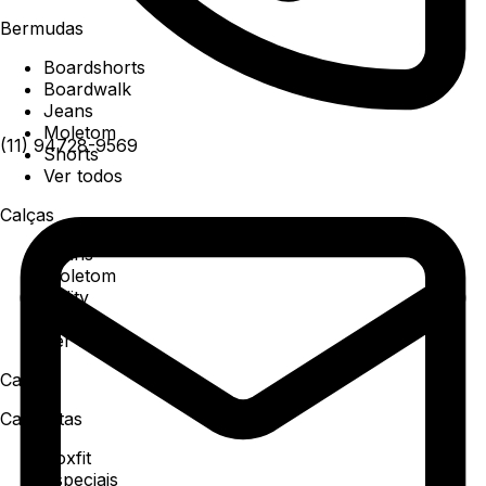
Bermudas
Boardshorts
Boardwalk
Jeans
Moletom
(11) 94728-9569
Shorts
Ver todos
Calças
Jeans
Moletom
Utility
Sarja
Ver todos
Camisa
Camisetas
Boxfit
Especiais