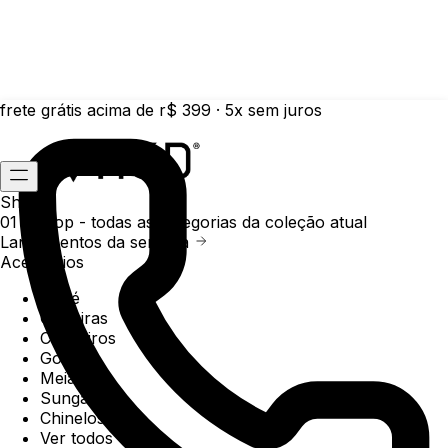
frete grátis acima de r$ 399 · 5x sem juros
Shop
01 /
Shop
- todas as categorias da coleção atual
Lançamentos da semana
Acessórios
Boné
Carteiras
Chaveiros
Gorros
Meias
Sunga
Chinelos
Ver todos