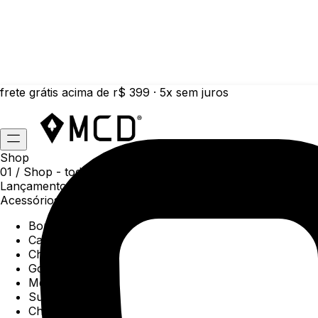
frete grátis acima de r$ 399 · 5x sem juros
Shop
01 /
Shop
- todas as categorias da coleção atual
Lançamentos da semana
Acessórios
Boné
Carteiras
Chaveiros
Gorros
Meias
Sunga
Chinelos