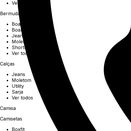
Ver todos
Bermudas
Boardshorts
Boardwalk
Jeans
Moletom
Shorts
Ver todos
Calças
Jeans
Moletom
Utility
Sarja
Ver todos
Camisa
Camisetas
Boxfit