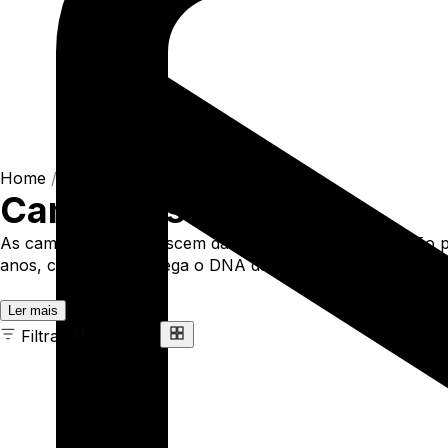
Home
/
Shop
/
Camisetas
Camisetas
As camisetas MCD nascem da rua e da prancha: algodão pr
anos, cada peça carrega o DNA da More Core Division.
Ler mais
Filtrar
Ordenar
301 ITENS
COR