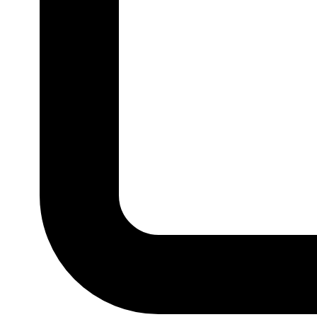
TAMANHO
P
M
G
GG
MARCA