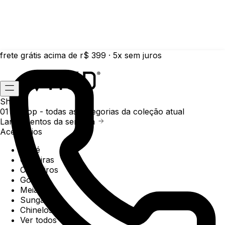
frete grátis acima de r$ 399 · 5x sem juros
Shop
01 /
Shop
- todas as categorias da coleção atual
Lançamentos da semana
Acessórios
Boné
Carteiras
Chaveiros
Gorros
Meias
Sunga
Chinelos
Ver todos