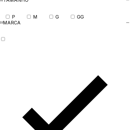
TAMANHO
P
M
G
GG
MARCA