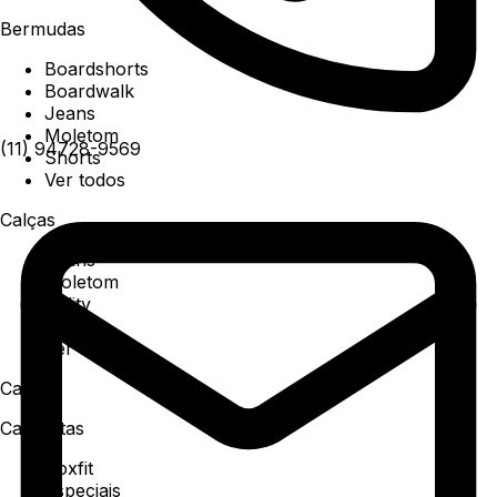
Bermudas
Boardshorts
Boardwalk
Jeans
Moletom
(11) 94728-9569
Shorts
Ver todos
Calças
Jeans
Moletom
Utility
Sarja
Ver todos
Camisa
Camisetas
Boxfit
Especiais