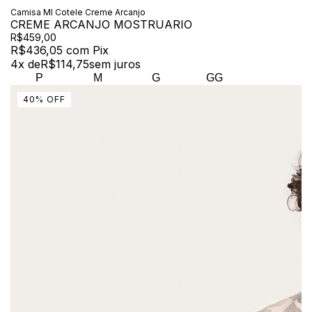
Camisa Ml Cotele Creme Arcanjo
CREME ARCANJO MOSTRUARIO
R$459,00
R$436,05
com
Pix
4
x de
R$114,75
sem juros
P
M
G
GG
40
%
OFF