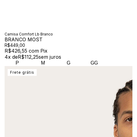
Camisa Comfort Lb Branco
BRANCO MOST
R$449,00
R$426,55
com
Pix
4
x de
R$112,25
sem juros
P
M
G
GG
Frete grátis