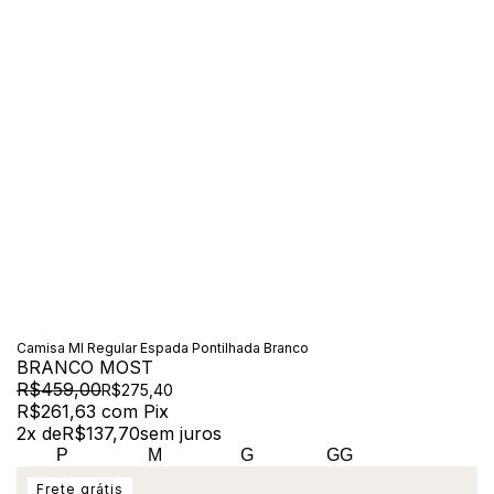
Camisa Ml Regular Espada Pontilhada Branco
BRANCO MOST
R$459,00
R$275,40
R$261,63
com
Pix
2
x de
R$137,70
sem juros
P
M
G
GG
Frete grátis