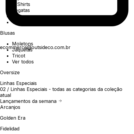
T-Shirts
Regatas
Polo
Ver todos
Blusas
Moletons
ecommerce@outsideco.com.br
Jaquetas
Tricot
Ver todos
Oversize
Linhas Especiais
02 /
Linhas Especiais
- todas as categorias da coleção
atual
Lançamentos da semana
Arcanjos
Golden Era
Fidelidad