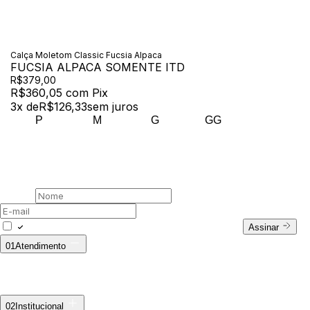
Calça Moletom Classic Fucsia Alpaca
FUCSIA ALPACA SOMENTE ITD
R$379,00
R$360,05
com
Pix
3
x de
R$126,33
sem juros
P
M
G
GG
00 /
Newsletter
Assine nossa newsletter
Nome
E-mail
Concordo com a Política de Privacidade.
Assinar
01
Atendimento
Fale Conosco
WhatsApp: (11) 94728-9569
E-mail:
ecommerce@outsideco.com.br
Horário de Atendimento:
Seg. à Sex das 8h às 17h
Troca ecommerce
02
Institucional