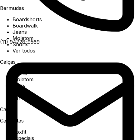
Bermudas
Boardshorts
Boardwalk
Jeans
Moletom
(11) 94728-9569
Shorts
Ver todos
Calças
Jeans
Moletom
Utility
Sarja
Ver todos
Camisa
Camisetas
Boxfit
Especiais