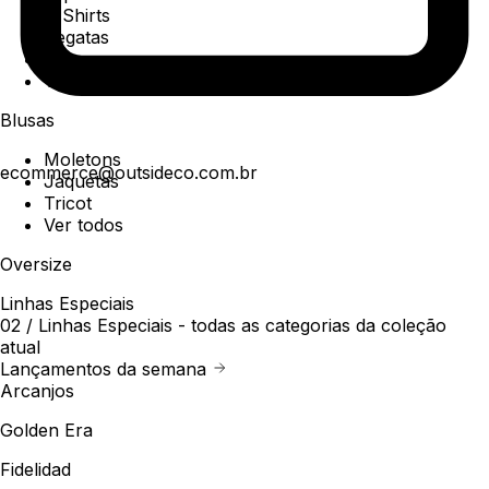
T-Shirts
Regatas
Polo
Ver todos
Blusas
Moletons
ecommerce@outsideco.com.br
Jaquetas
Tricot
Ver todos
Oversize
Linhas Especiais
02 /
Linhas Especiais
- todas as categorias da coleção
atual
Lançamentos da semana
Arcanjos
Golden Era
Fidelidad