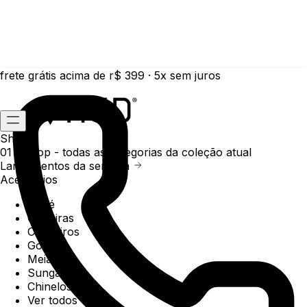
frete grátis acima de r$ 399 · 5x sem juros
Shop
01 /
Shop
- todas as categorias da coleção atual
Lançamentos da semana
Acessórios
Boné
Carteiras
Chaveiros
Gorros
Meias
Sunga
Chinelos
Ver todos