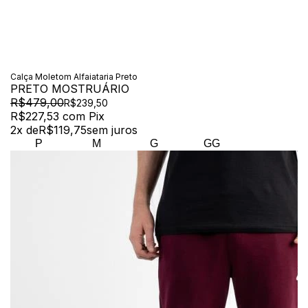
Calça Moletom Alfaiataria Preto
PRETO MOSTRUÁRIO
R$479,00
R$239,50
R$227,53
com
Pix
2
x de
R$119,75
sem juros
P
M
G
GG