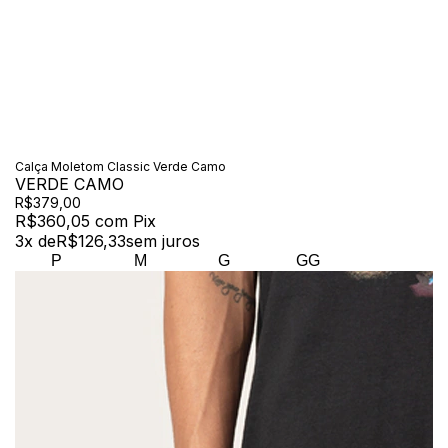
Calça Moletom Classic Verde Camo
VERDE CAMO
R$379,00
R$360,05
com
Pix
3
x de
R$126,33
sem juros
P
M
G
GG