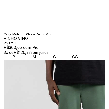
Calça Moletom Classic Vinho Vino
VINHO VINO
R$379,00
R$360,05
com
Pix
3
x de
R$126,33
sem juros
P
M
G
GG