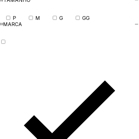
TAMANHO
P
M
G
GG
MARCA